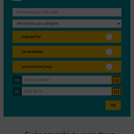
Aujourd'hui
Ce weekend
30 prochains jours
DU
AU
OK