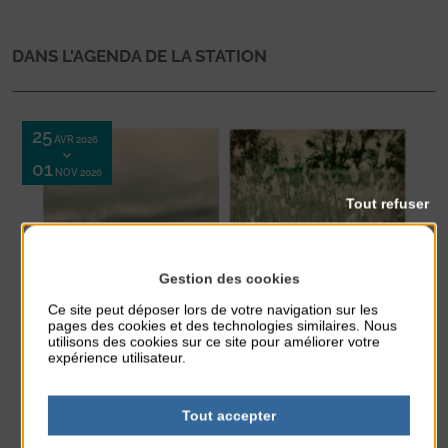
DANS L'AGENDA DE LA STATION
25
AVR 2026
01
NOV 2026
Tout refuser
Gestion des cookies
Exposition
Ce site peut déposer lors de votre navigation sur les
pages des cookies et des technologies similaires. Nous
utilisons des cookies sur ce site pour améliorer votre
EXPOSITION « TERRE MARINE »
expérience utilisateur.
Terre marine Intuitive et contemplative, la démarche photographique de Nadine
Alexandre s’inscrit comme prolongation sensible de son regard sur le monde
qui l’entoure. C’est une expression ...
Tout accepter
En lire plus