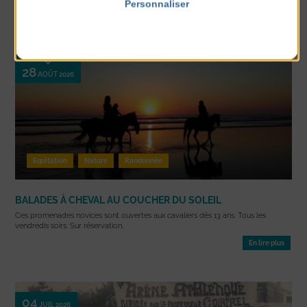
Personnaliser
Politique de confidentialité
03
JUIL 2026
28
AOÛT 2026
Equitation
Nature
Randonnée
BALADES À CHEVAL AU COUCHER DU SOLEIL
Ces promenades novices sont ouvertes aux cavaliers dès 13 ans. Tous les
vendredis soirs. Sur réservation.
En lire plus
04
JUIL 2026