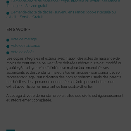
Demande d’acte de naissance : copie intégrale ou extrait (naissance à
l’étranger) – Service gratuit
Demande d’acte de décès (survenu en France) : copie intégrale ou
extrait – Service Gratuit
EN SAVOIR +
Acte de mariage
Acte de naissance
Acte de décès
Les copies intégrales et extraits avec filiation des actes de naissance de
moins de cent ans ne peuvent être délivrées (décret n° 62-921 modifié du
3 août 1962, art. 9 et 11) qu’à l’intéressé majeur (ou émancipé), ses
ascendants et descendants majeurs (ou émancipés), son conjoint et son
représentant légal, sur indication des nom et prénom usuels des parents.
Les héritiers de la personne concernée par l’acte peuvent obtenir un
extrait avec filiation en justifiant de leur qualité d’héritier.
A cet égard, votre demande ne sera traitée que si elle est rigoureusement
et intégralement complétée.