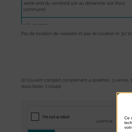
week-end du vendredi soir au dimanche soir (hors
commune)
1/2 journée
Pas de location de vaisselle et pas de location le 31/12
caution
(1) Couvert complet comprenant 4 assiettes, 3 verres, 1 f
sous-tasse, 1 coupe.
Ce s
tech
votr