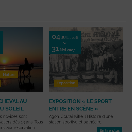
04
JUIL 2026
31
MAI 2027
Nature
Exposition
CHEVAL AU
EXPOSITION « LE SPORT
U SOLEIL
ENTRE EN SCÈNE »
 novices sont
Agon-Coutainville, l'Histoire d'une
aliers dès 13 ans. Tous
station sportive et balnéaire.
rs. Sur réservation.
En lire plus