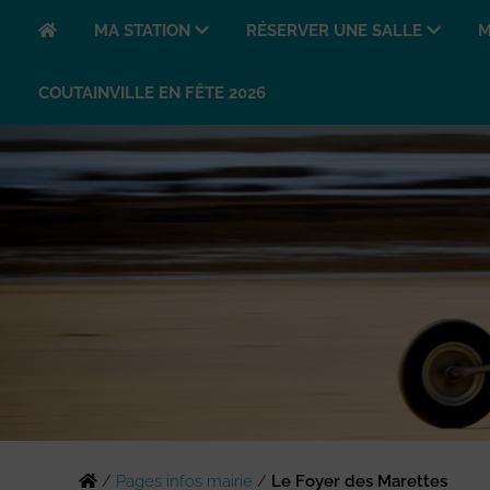
MA STATION
RÉSERVER UNE SALLE
M
COUTAINVILLE EN FÊTE 2026
/
Pages infos mairie
/
Le Foyer des Marettes