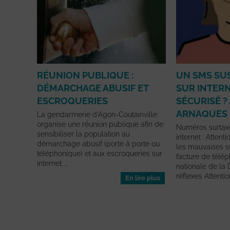
RÉUNION PUBLIQUE :
UN SMS SUS
DÉMARCHAGE ABUSIF ET
SUR INTER
ESCROQUERIES
SÉCURISÉ ?
ARNAQUES
La gendarmerie d’Agon-Coutainville
organise une réunion publique afin de
Numéros surtax
sensibiliser la population au
internet : Attent
démarchage abusif (porte à porte ou
les mauvaises s
téléphonique) et aux escroqueries sur
facture de tél
internet. ...
nationale de l
réflexes Attention
En lire plus