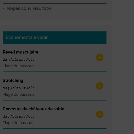
Repas convivial, fête
Evénements à venir
Réveil musculaire
du 3 Août au 7 Août
Plage du passous
Stretching
du 3 Août au 7 Août
Plage du passous
Concours de châteaux de sable
du 7 Août au 7 Août
Plage du passous