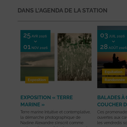
DANS L'AGENDA DE LA STATION
25
03
AVR 2026
JUIL 2026
01
28
NOV 2026
AOÛT 2026
Equitation
Exposition
Randonnée
EXPOSITION « TERRE
BALADES À 
MARINE »
COUCHER D
Terre marine Intuitive et contemplative,
Ces promenades
la démarche photographique de
ouvertes aux cav
Nadine Alexandre s’inscrit comme
les vendredis soi