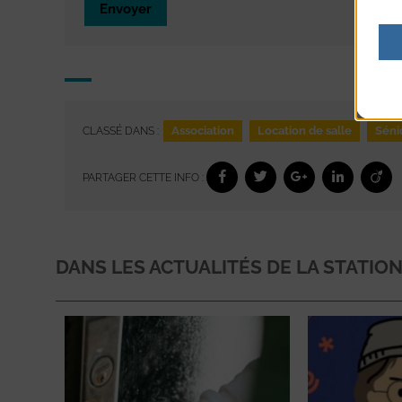
Envoyer
Association
Location de salle
Séni
CLASSÉ DANS :
PARTAGER CETTE INFO :
DANS LES ACTUALITÉS DE LA STATIO