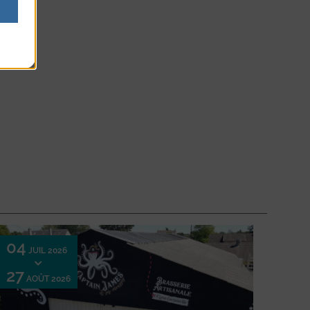
04
JUIL 2026
27
AOÛT 2026