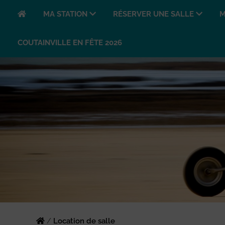
MA STATION
RÉSERVER UNE SALLE
M
COUTAINVILLE EN FÊTE 2026
/
Location de salle