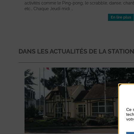
activités comme le Ping-pong, le scrabble, danse, chant
etc... Chaque Jeudi midi ...
En lire plus
DANS LES ACTUALITÉS DE LA STATIO
Ce s
tech
votr