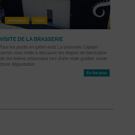
Animation
Visite
VISITE DE LA BRASSERIE
Tous les jeudis en juillet-août. La brasserie Captain
James vous invite à découvrir les étapes de fabrication
de ses bières artisanales lors d’une visite guidée, suivie
d’une dégustation.
En lire plus