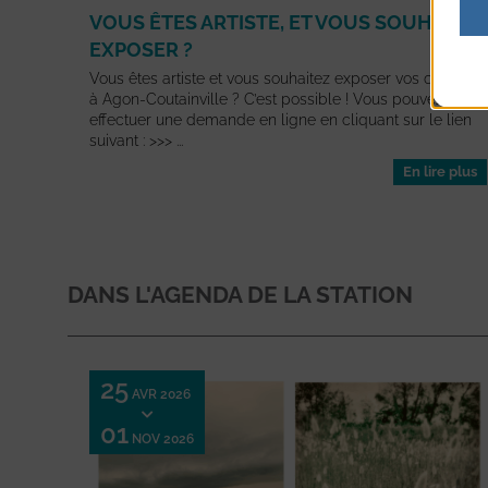
VOUS ÊTES ARTISTE, ET VOUS SOUHAITEZ
EXPOSER ?
Vous êtes artiste et vous souhaitez exposer vos œuvres
à Agon-Coutainville ? C’est possible ! Vous pouvez
effectuer une demande en ligne en cliquant sur le lien
suivant : >>> ...
En lire plus
DANS L'AGENDA DE LA STATION
25
AVR 2026
01
NOV 2026