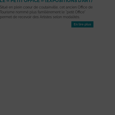
LE « PETIT OFFICE » (EXPOSITIONS D’ART)
Situé en plein coeur de coutainville, cet ancien Office de
Tourisme nommé plus familièrement le "petit Office"
permet de recevoir des Artistes selon modalités.
En lire plus