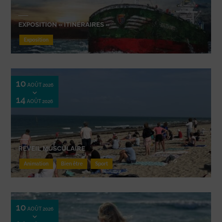
EXPOSITION « ITINÉRAIRES »
Exposition
10
AOÛT 2026
14
AOÛT 2026
RÉVEIL MUSCULAIRE
Animation
Bien être
Sport
10
AOÛT 2026