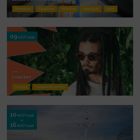
Animation
Exposition
Initiation
Spectacle
Sport
09
AOÛT 2026
CONCERT
Concert
Coutainville en Fête
10
AOÛT 2026
16
AOÛT 2026