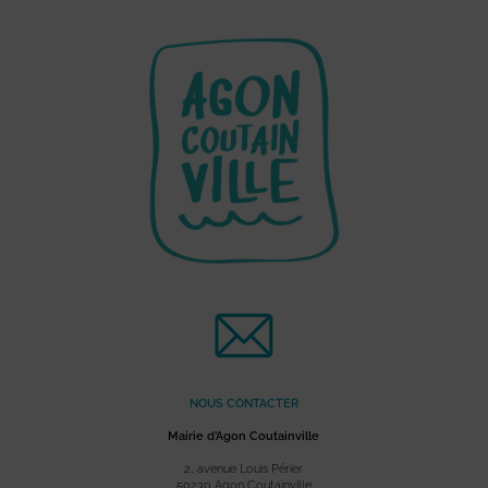
NOUS CONTACTER
Mairie d’Agon Coutainville
2, avenue Louis Périer
50230 Agon Coutainville