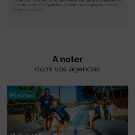
Coutainville ! Au fil des pages, retrouvez le bilan des actions réalisées au
cours de l’année, mais également les projets à venir pour la commune.
Bonne ...
Lire la suite
A noter
dans vos agendas
09
AOÛT 2026
GLISSE & ENVIRONNEMENT