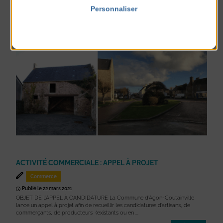
cale du Passous. Après la rénovation de ...
Personnaliser
En lire plus
Politique de confidentialité
ACTIVITÉ COMMERCIALE : APPEL À PROJET
Commerce
Publié le 22 mars 2021
OBJET DE L’APPEL À CANDIDATURE La Commune d’Agon-Coutainville
lance un appel à projet afin de recueillir les candidatures d’artisans, de
commerçants, de producteurs (existants ou en ...