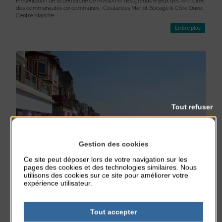
Présentation de la démarche de révision et des grands enjeux des territoires
des communautés de communes : Coutances Mer et Bocage & Côte Ouest
Centre Manche.
En lire plus
Tout refuser
Gestion des cookies
Ce site peut déposer lors de votre navigation sur les
pages des cookies et des technologies similaires. Nous
TRAVAUX DU PROMENOIR
utilisons des cookies sur ce site pour améliorer votre
expérience utilisateur.
Travaux
Urbanisme
Publié le 24 janvier 2022
Les travaux d’aménagement du Promenoir ont commencé ! La première
Tout accepter
phase, pour 2022, concernera la partie située entre la cale du Centre et la