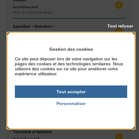
Concert
du 9 Août au 9 Août
Place du Général de Gaulle
Tout refuser
Exposition « Itinéraires »
du 10 Août au 16 Août
Petit Office
Gestion des cookies
Réveil musculaire
Ce site peut déposer lors de votre navigation sur les
du 10 Août au 14 Août
pages des cookies et des technologies similaires. Nous
Plage du passous
utilisons des cookies sur ce site pour améliorer votre
expérience utilisateur.
Stretching
du 10 Août au 14 Août
Tout accepter
Plage du passous
Personnaliser
Tournoi d’échecs
Politique de confidentialité
du 10 Août au 10 Août
Résidence Challe
Tchoukball et Spikeball