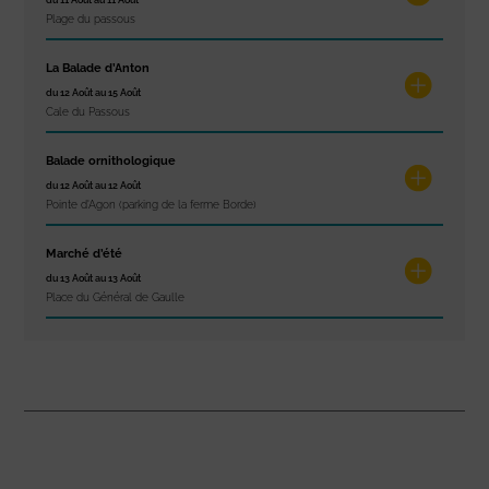
du 11 Août au 11 Août
Plage du passous
La Balade d’Anton
du 12 Août au 15 Août
Cale du Passous
Balade ornithologique
du 12 Août au 12 Août
Pointe d'Agon (parking de la ferme Borde)
Marché d’été
du 13 Août au 13 Août
Place du Général de Gaulle