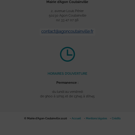
Mairie d’Agon Coutainville
2, avenue Louis Périer
50230 Agon Coutainville
02 33 47 07 56
HORAIRES D’OUVERTURE
Permanence :
du lundi au vendredi
de 9h00 à 12h15 et de 13h45 à 16h45
© Mairie d'Agon-Coutainville 2026
Accueil
Mentions légales
Crédits