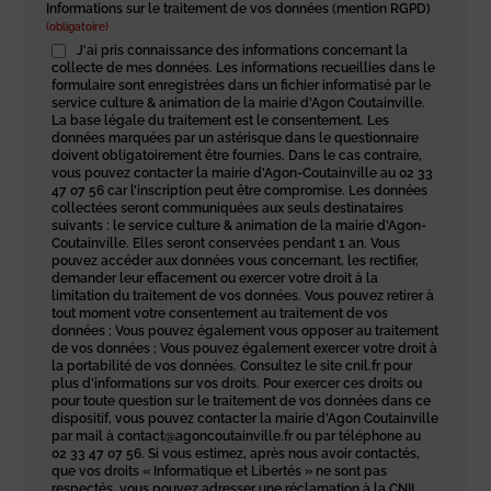
Informations sur le traitement de vos données (mention RGPD)
(obligatoire)
J'ai pris connaissance des informations concernant la
collecte de mes données. Les informations recueillies dans le
formulaire sont enregistrées dans un fichier informatisé par le
service culture & animation de la mairie d’Agon Coutainville.
La base légale du traitement est le consentement. Les
données marquées par un astérisque dans le questionnaire
doivent obligatoirement être fournies. Dans le cas contraire,
vous pouvez contacter la mairie d’Agon-Coutainville au 02 33
47 07 56 car l’inscription peut être compromise. Les données
collectées seront communiquées aux seuls destinataires
suivants : le service culture & animation de la mairie d’Agon-
Coutainville. Elles seront conservées pendant 1 an. Vous
pouvez accéder aux données vous concernant, les rectifier,
demander leur effacement ou exercer votre droit à la
limitation du traitement de vos données. Vous pouvez retirer à
tout moment votre consentement au traitement de vos
données ; Vous pouvez également vous opposer au traitement
de vos données ; Vous pouvez également exercer votre droit à
la portabilité de vos données. Consultez le site cnil.fr pour
plus d’informations sur vos droits. Pour exercer ces droits ou
pour toute question sur le traitement de vos données dans ce
dispositif, vous pouvez contacter la mairie d’Agon Coutainville
par mail à contact@agoncoutainville.fr ou par téléphone au
02 33 47 07 56. Si vous estimez, après nous avoir contactés,
que vos droits « Informatique et Libertés » ne sont pas
respectés, vous pouvez adresser une réclamation à la CNIL.