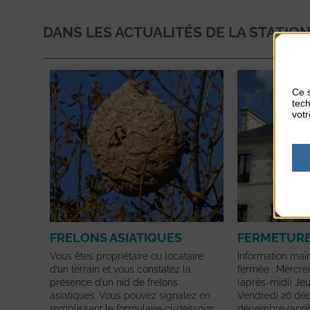
DANS LES ACTUALITÉS DE LA STATIO
Ce s
tech
votr
FRELONS ASIATIQUES
FERMETURE
Vous êtes propriétaire ou locataire
Information mair
d’un terrain et vous constatez la
fermée : Mercr
présence d’un nid de frelons
(après-midi) Je
asiatiques. Vous pouvez signalez en
Vendredi 26 dé
remplissant le formulaire ci-dessous :
décembre (après