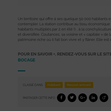
Un territoire qui offre à ses quelque 50 000 habitants 
contempler. La station contribue au tissu économique de 
habitants multipliés par 2 en été !) , à la conchylicultu
et diversifiée. Coutances, sa voisine et « capitale » d
patrimoine riche où il fait bon vivre et y flâner. Elle est d
POUR EN SAVOIR +, RENDEZ-VOUS SUR LE SIT
BOCAGE
Habitant
Nouvel-arrivant
CLASSÉ DANS :
PARTAGER CETTE INFO :