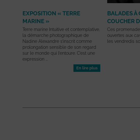
EXPOSITION « TERRE
BALADES À 
MARINE »
COUCHER D
Terre marine Intuitive et contemplative,
Ces promenades
la démarche photographique de
ouvertes aux cav
Nadine Alexandre s’inscrit comme
les vendredis soi
prolongation sensible de son regard
sur le monde qui l’entoure. C’est une
expression ...
En lire plus