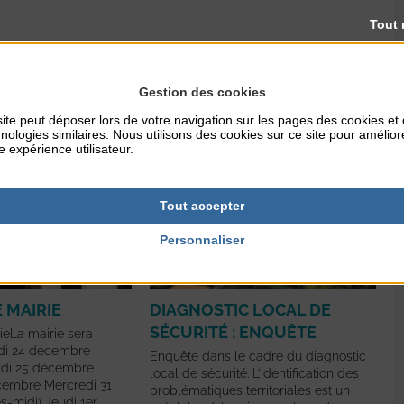
Tout 
N
Gestion des cookies
ite peut déposer lors de votre navigation sur les pages des cookies et
nologies similaires. Nous utilisons des cookies sur ce site pour amélior
e expérience utilisateur.
Tout accepter
Personnaliser
 MAIRIE
DIAGNOSTIC LOCAL DE
SÉCURITÉ : ENQUÊTE
ieLa mairie sera
edi 24 décembre
Enquête dans le cadre du diagnostic
udi 25 décembre
local de sécurité. L’identification des
cembre Mercredi 31
problématiques territoriales est un
-midi) Jeudi 1er