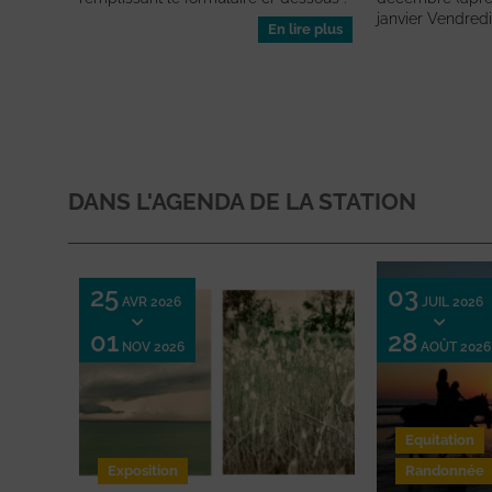
janvier Vendredi 
En lire plus
DANS L'AGENDA DE LA STATION
25
03
AVR 2026
JUIL 2026
01
28
NOV 2026
AOÛT 2026
Equitation
Exposition
Randonnée