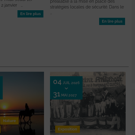
préalable à la mise en place des
2 janvier ...
stratégies locales de sécurité. Dans le
...
En lire plus
En lire plus
04
JUIL 2026
31
MAI 2027
Nature
Exposition