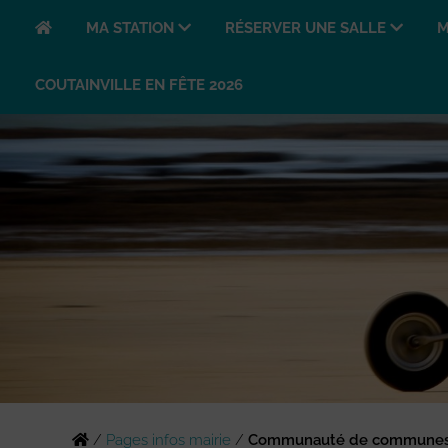
MA STATION
RÉSERVER UNE SALLE
M
COUTAINVILLE EN FÊTE 2026
/
Pages infos mairie
/
Communauté de communes 