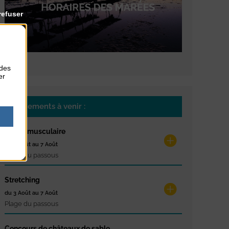
refuser
 des
er
Evènements à venir :
Réveil musculaire
du 3 Août au 7 Août
Plage du passous
Stretching
du 3 Août au 7 Août
Plage du passous
Concours de châteaux de sable