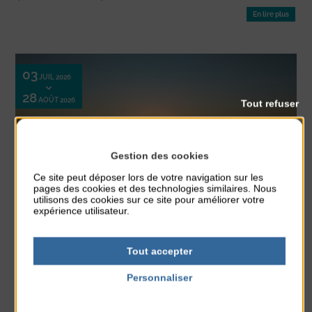
En lire plus
03
JUIL 2026
28
AOÛT 2026
Tout refuser
Gestion des cookies
Ce site peut déposer lors de votre navigation sur les
pages des cookies et des technologies similaires. Nous
Equitation
Nature
Randonnée
utilisons des cookies sur ce site pour améliorer votre
expérience utilisateur.
BALADES À CHEVAL AU COUCHER DU SOLEIL
Ces promenades novices sont ouvertes aux cavaliers dès 13 ans. Tous les
Tout accepter
vendredis soirs. Sur réservation.
En lire plus
Personnaliser
Politique de confidentialité