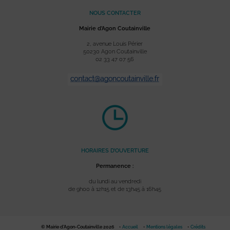
NOUS CONTACTER
Mairie d’Agon Coutainville
2, avenue Louis Périer
50230 Agon Coutainville
02 33 47 07 56
HORAIRES D’OUVERTURE
Permanence :
du lundi au vendredi
de 9h00 à 12h15 et de 13h45 à 16h45
© Mairie d'Agon-Coutainville 2026
Accueil
Mentions légales
Crédits