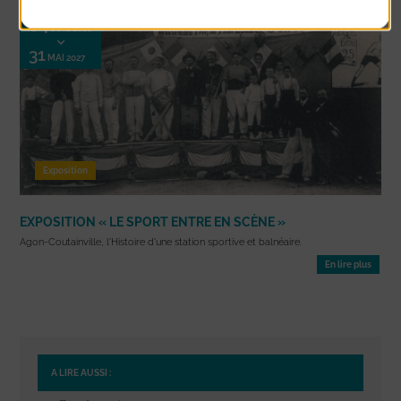
04
JUIL 2026
31
MAI 2027
Exposition
EXPOSITION « LE SPORT ENTRE EN SCÈNE »
Agon-Coutainville, l'Histoire d'une station sportive et balnéaire.
En lire plus
A LIRE AUSSI :