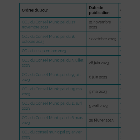
Date de
Ordres du Jour
Comptes-r
publication
ODJ du Conseil Municipal du 27
21 novembre
CR du Cons
novembre 2023
2023
27.11.2023
ODJ du Conseil Municipal du 16
12 octobre 2023
Cr conseil 
octobre 2023
ODJ du 4 septembre 2023
Cr du CM d
ODJ du Conseil Municipal du 3 juillet
28 juin 2023
CR du CM d
2023
ODJ du Conseil Municipal du 9 juin
CR du Cons
6 juin 2023
2023
09.06.2023
ODJ du Conseil Municipal du 15 mai
CR du Conse
9 mai 2023
2023
mai 2023
ODJ du Conseil Municipal du 11 avril
CR du Cons
5 avril 2023
2023
11.04.2023
ODJ du Conseil Municipal du 6 mars
CR du Conse
28 février 2023
2023
mars 2023
ODJ du conseil municipal 23 janvier
CR du Cons
2023
23.01.2023