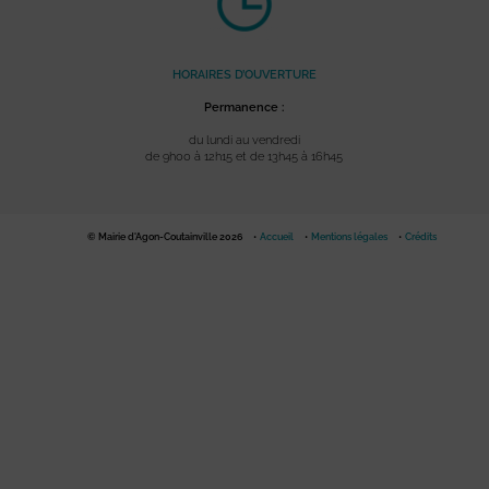
HORAIRES D’OUVERTURE
Permanence :
du lundi au vendredi
de 9h00 à 12h15 et de 13h45 à 16h45
© Mairie d'Agon-Coutainville 2026
Accueil
Mentions légales
Crédits