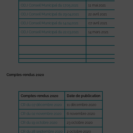
ODJ Conseil Municipal du 17.05.2021
11 mai 2021
CR du 1
ODJ Conseil Municipal du 29.04.2021
22 avril 2021
CM du 29
ODJ Conseil Municipal du 14.04.2021
07 avril 2021
CM du 14
ODJ Conseil Municipal du 22.03.2021
14 mars 2021
CR 22 m
CR du 15
CR du 18
Comptes-rendus 2020
Comptes-rendus 2020
Date de publication
CR du 07 décembre 2020
11 décembre 2020
CR du 02 novembre 2020
6 novembre 2020
CR du 19 octobre 2020
23 octobre 2020
CR du 28 septembre 2020
2 octobre 2020