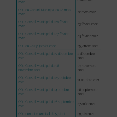
8 avril 2022
CR du CM
2022
ODJ du Conseil Municipal du 28 mars
22 mars 2022
CR du 2
2022
ODJ Conseil Municipal du 28 février
23 février 2022
CR du C
2022
ODJ Conseil Municipal du 07 février
03 février 2022
CR du C
2022
ODJ du CM 31 janvier 2022
25 janvier 2022
CR du C
ODJ Conseil Municipal du 9 décembre
2 décembre
CR du C
2021
2021
ODJ Conseil Municipal du 08
03 novembre
CR du 8
novembre 2021
2021
ODJ Conseil Municipal du 25 octobre
11 octobre 2021
CR du 2
2021
ODJ Conseil Municipal du 4 octobre
28 septembre
CR du 4
2021
2021
ODJ Conseil Municipal du 6 septembre
27 août 2021
CR du 6
2021
ODJ conseil municipal du 5 juillet
29 juin 2021
CR du 5 