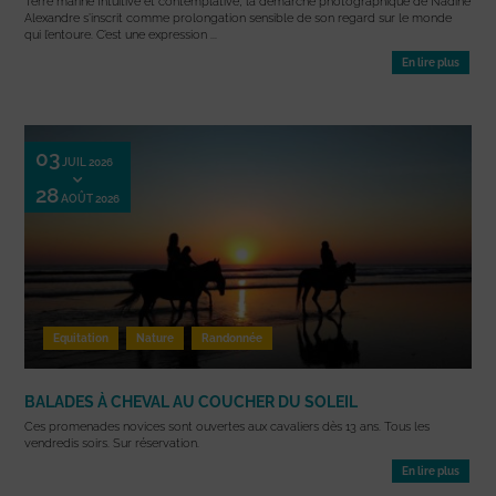
Terre marine Intuitive et contemplative, la démarche photographique de Nadine
Alexandre s’inscrit comme prolongation sensible de son regard sur le monde
qui l’entoure. C’est une expression ...
En lire plus
03
JUIL 2026
28
AOÛT 2026
Equitation
Nature
Randonnée
BALADES À CHEVAL AU COUCHER DU SOLEIL
Ces promenades novices sont ouvertes aux cavaliers dès 13 ans. Tous les
vendredis soirs. Sur réservation.
En lire plus