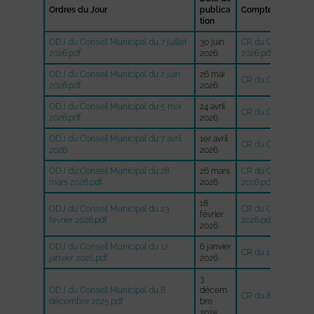
Ordres du Jour
publica
Comptes-rendus
tion
ODJ du Conseil Municipal du 7 juillet
30 juin
CR du Conseil Munic
2026.pdf
2026
2026.pdf
ODJ du Conseil Municipal du 2 juin
26 mai
CR du Conseil Munic
2026.pdf
2026
ODJ du Conseil Municipal du 5 mai
24 avril
CR du Conseil Muni
2026.pdf
2026
ODJ du Conseil Municipal du 7 avril
1er avril
CR du Conseil Munic
2026
2026
ODJ du Conseil Municipal du 28
26 mars
CR du Conseil Muni
mars 2026.pdf
2026
2026.pdf
18
ODJ du Conseil Municipal du 23
CR du Conseil Munic
février
fevrier 2026.pdf
2026.pdf
2026
ODJ du Conseil Municipal du 12
6 janvier
CR du 12 janvier 20
janvier 2026.pdf
2026
3
ODJ du Conseil Municipal du 8
décem
CR du 8 décembre 
décembre 2025.pdf
bre
2025