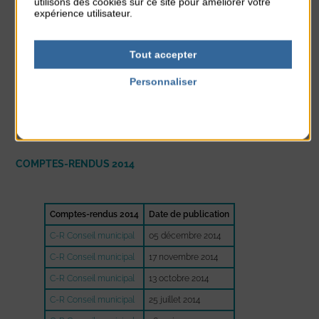
utilisons des cookies sur ce site pour améliorer votre
C-R conseil municipal
26 octobre 2015
expérience utilisateur.
C-R conseil municipal
14 septembre 2015
C-R conseil municipal
06 juillet 2015
Tout accepter
C-R conseil municipal
18 mai 2015
Personnaliser
C-R conseil municipal
13 avril 2015
Politique de confidentialité
C-R conseil municipal
23 février 2015
COMPTES-RENDUS 2014
Comptes-rendus 2014
Date de publication
C-R Conseil municipal
05 décembre 2014
C-R Conseil municipal
17 novembre 2014
C-R Conseil municipal
13 octobre 2014
C-R Conseil municipal
25 juillet 2014