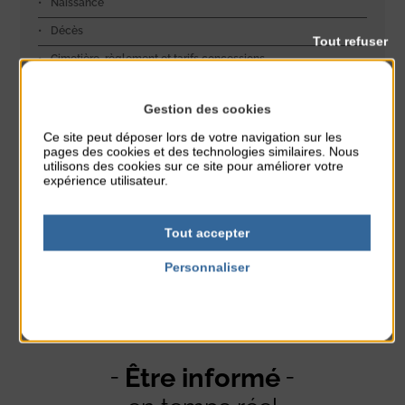
Naissance
Décès
Tout refuser
Cimetière, règlement et tarifs concessions
Gestion des cookies
Ce site peut déposer lors de votre navigation sur les
INFOS SÉCURITÉ
pages des cookies et des technologies similaires. Nous
utilisons des cookies sur ce site pour améliorer votre
Police pluri-communale / Police Rurale
expérience utilisateur.
Les règles de bon voisinage
Tout accepter
Personnaliser
Politique de confidentialité
Être informé