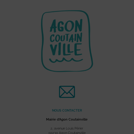
NOUS CONTACTER
Mairie d’Agon Coutainville
2, avenue Louis Périer
50230 Agon Coutainville