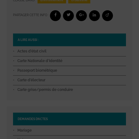
Environnement
Urbanisme
CLASSÉ DANS :
PARTAGER CETTE INFO :
A LIRE AUSSI :
Actes d’état civil
Carte Nationale d’Identité
Passeport biométrique
Carte d’électeur
Carte grise/permis de conduire
DEMANDES D’ACTES
Mariage