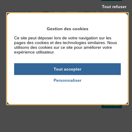
Tout refuser
Gestion des cookies
Ce site peut déposer lors de votre navigation sur les
pages des cookies et des technologies similaires. Nous
utilisons des cookies sur ce site pour améliorer votre
expérience utilisateur.
Tout accepter
Personnaliser
LES PROMENADES D’AGON-COUTAINVILLE
Politique de confidentialité
Les promenades d’Agon-Coutainville Promenade 1 La Jeannerie-La
Maugerie Promenade 2 D’une mare à l’autre Promenade 3 Côté terre
Promenade 4 Vue sur Sienne Promenade 5 Dune Sud Promenade 6 ...
En lire plus