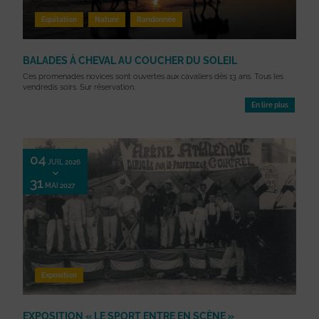
Equitation
Nature
Randonnée
BALADES À CHEVAL AU COUCHER DU SOLEIL
Ces promenades novices sont ouvertes aux cavaliers dès 13 ans. Tous les
vendredis soirs. Sur réservation.
En lire plus
04
JUIL 2026
31
MAI 2027
Exposition
EXPOSITION « LE SPORT ENTRE EN SCÈNE »