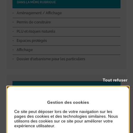
DANS LA MÊME RUBRIQUE
Aménagement / Affichage
Permis de construire
PLU et risques naturels
Espaces protégés
Affichage
Dossier d’urbanisme pour les particuliers
Tout refuser
A LIRE AUSSI
Gestion du littoral
Gestion des cookies
ASA Digue Passous
Ce site peut déposer lors de votre navigation sur les
pages des cookies et des technologies similaires. Nous
Évolution du littoral à Agon-Coutainville
utilisons des cookies sur ce site pour améliorer votre
expérience utilisateur.
ASA « Coutainville Centre et Nord »