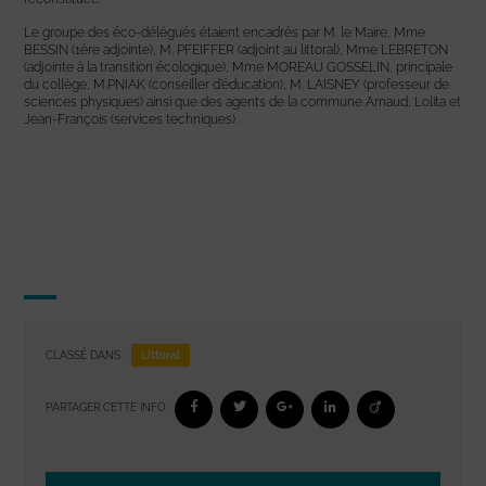
Le groupe des éco-délégués étaient encadrés par M. le Maire, Mme
BESSIN (1ère adjointe), M. PFEIFFER (adjoint au littoral), Mme LEBRETON
(adjointe à la transition écologique), Mme MOREAU GOSSELIN, principale
du collège, M.PNIAK (conseiller d’éducation), M. LAISNEY (professeur de
sciences physiques) ainsi que des agents de la commune Arnaud, Lolita et
Jean-François (services techniques).
Littoral
CLASSÉ DANS :
PARTAGER CETTE INFO :