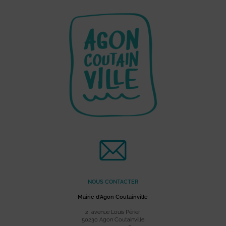
NOUS CONTACTER
Mairie d’Agon Coutainville
2, avenue Louis Périer
50230 Agon Coutainville