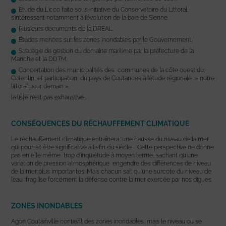
Etude du Licco faite sous initiative du Conservatoire du Littoral,
s’intéressant notamment à l’évolution de la baie de Sienne.
Plusieurs documents de la DREAL.
Etudes menées sur les zones inondables par le Gouvernement.
Stratégie de gestion du domaine maritime par la préfecture de la
Manche et la DDTM.
Concertation des municipalités des communes de la côte ouest du
Cotentin, et participation du pays de Coutances à l’étude régionale » notre
littoral pour demain ».
la liste n’est pas exhaustive…
CONSÉQUENCES DU RÉCHAUFFEMENT CLIMATIQUE
Le réchauffement climatique entraînera une hausse du niveau de la mer
qui pourrait être significative à la fin du siècle . Cette perspective ne donne
pas en elle même trop d’inquiétude à moyen terme, sachant qu’une
variation de pression atmosphérique engendre des différences de niveau
de la mer plus importantes. Mais chacun sait qu’une surcote du niveau de
l’eau fragilise forcément la défense contre la mer exercée par nos digues.
ZONES INONDABLES
Agon Coutainville contient des zones inondables, mais le niveau où se