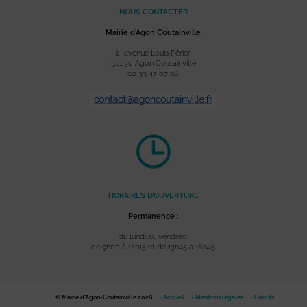
NOUS CONTACTER
Mairie d’Agon Coutainville
2, avenue Louis Périer
50230 Agon Coutainville
02 33 47 07 56
HORAIRES D’OUVERTURE
Permanence :
du lundi au vendredi
de 9h00 à 12h15 et de 13h45 à 16h45
© Mairie d'Agon-Coutainville 2026
Accueil
Mentions légales
Crédits