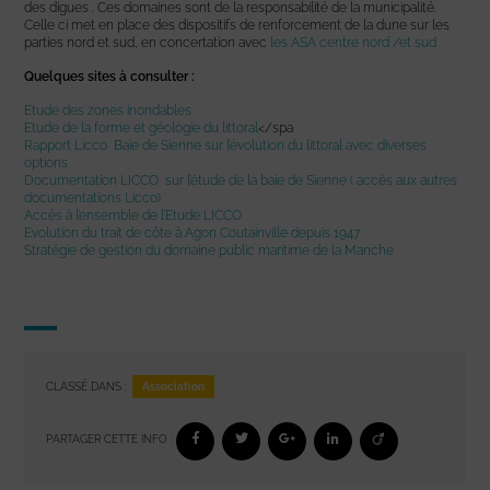
des digues . Ces domaines sont de la responsabilité de la municipalité.
Celle ci met en place des dispositifs de renforcement de la dune sur les
parties nord et sud, en concertation avec
les ASA centre nord /
et sud
Quelques sites à consulter :
Etude des zones inondables
Etude de la forme et géologie du littoral
</spa
Rapport Licco Baie de Sienne sur l’évolution du littoral avec diverses
options
Documentation LICCO sur l’étude de la baie de Sienne ( accès aux autres
documentations Licco)
Accès à l’ensemble de l’Etude LICCO
Evolution du trait de côte à Agon Coutainville depuis 1947
Stratégie de gestion du domaine public maritime de la Manche
Association
CLASSÉ DANS :
PARTAGER CETTE INFO :