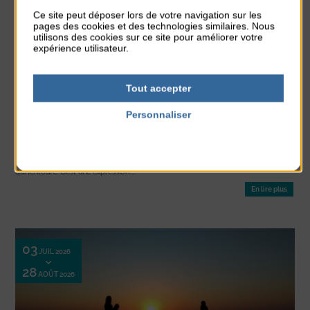
01
NOV 2026
Ce site peut déposer lors de votre navigation sur les
pages des cookies et des technologies similaires. Nous
utilisons des cookies sur ce site pour améliorer votre
expérience utilisateur.
Tout accepter
Exposition
Personnaliser
Politique de confidentialité
EXPOSITION « TERRE MARINE »
Terre marine Intuitive et contemplative, la démarche photographique de Nadine
Alexandre s’inscrit comme prolongation sensible de son regard sur le monde
qui l’entoure. C’est une expression ...
En lire plus
03
JUIL 2026
28
AOÛT 2026