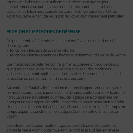
situent des habitations est suffisamment élevé pour qu’à ce jour
contrairement à ce qui se passe dans d’autres communes voisines,
aucune habitation n’est considérée comme dangereuse. Les ASA de
Agon Coutainville n’ont d’ailleurs pas fait l’objet d’un classement particulier.
EROSION ET MÉTHODES DE DÉFENSE
On peut retenir 2 éléments essentiels dans l’évolution du trait de côte
depuis 50 ans :
– Tendance à l’érosion de la bande littorale.
– Tendance à l’ensablement des havres et notamment du havre de Sienne.
Les méthodes de défense contre la mer autorisées ont évolué depuis
quelques années, et de manière générale ce sont des méthodes
« douces » qui sont applicables. L’autorisation de nouvelles mesures de
protection où que ce soit, est donc très encadrée.
Au centre de Coutainville, l’entretien régulier et l’apport annuel de sable
permet d’assurer à ce jour une bonne défense contre la mer . A l’extrême
nord, La baisse inquiétante du niveau de la plage sera compensée cet
hiver par un gros apport de sable. Mais cela ne saurait nous mettre à l’abri
d’une grosse tempête faisant des dégâts comme il y en a eu de temps en
temps depuis la construction de la digue Centre en 1899. Il faut rester
vigilant.
Les différentes études montrent que les points faibles de la défense
contre la mer à Agon Coutainville sont le nord et le sud des extrémités