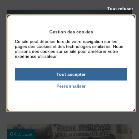
Tout refuser
03
JUIL 2026
28
AOÛT 2026
Gestion des cookies
Ce site peut déposer lors de votre navigation sur les
pages des cookies et des technologies similaires. Nous
utilisons des cookies sur ce site pour améliorer votre
expérience utilisateur.
Equitation
Nature
Randonnée
Tout accepter
Personnaliser
BALADES À CHEVAL AU COUCHER DU SOLEIL
Politique de confidentialité
Ces promenades novices sont ouvertes aux cavaliers dès 13 ans. Tous les
vendredis soirs. Sur réservation.
En lire plus
04
JUIL 2026