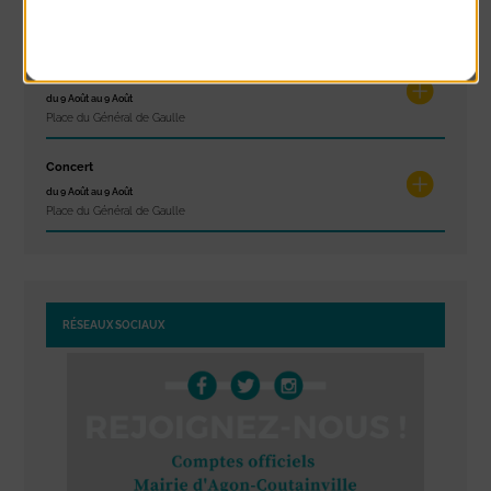
du 7 Août au 7 Août
Politique de confidentialité
Plage du passous
Glisse & Environnement
du 9 Août au 9 Août
Place du Général de Gaulle
Concert
du 9 Août au 9 Août
Place du Général de Gaulle
RÉSEAUX SOCIAUX