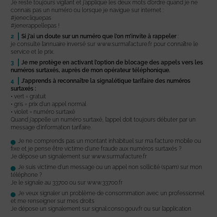
Je reste toujours vigilant et j’applique les deux mots d’ordre quand je ne
connais pas un numéro ou lorsque je navigue sur internet :
#jenecliquepas
#jenerappellepas !
Si j’ai un doute sur un numéro que l’on m’invite à rappeler
:
je consulte l’annuaire inversé sur www.surmafacture.fr pour connaître le
service et le prix.
Je me protège en activant l’option de blocage des appels vers les
numéros surtaxés, auprès de mon opérateur téléphonique.
J’apprends à reconnaître la signalétique tarifaire des numéros
surtaxés :
• vert = gratuit
• gris = prix d’un appel normal
• violet = numéro surtaxé
Quand j’appelle un numéro surtaxé, l’appel doit toujours débuter par un
message d’information tarifaire.
Je ne comprends pas un montant inhabituel sur ma facture mobile ou
fixe et je pense être victime d’une fraude aux numéros surtaxés ?
Je dépose un signalement sur www.surmafacture.fr
Je suis victime d’un message ou un appel non sollicité (spam) sur mon
téléphone ?
Je le signale au 33700 ou sur www.33700.fr
Je veux signaler un problème de consommation avec un professionnel
et me renseigner sur mes droits
Je dépose un signalement sur signal.conso.gouv.fr ou sur l’application