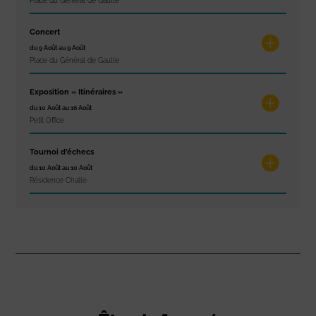
Place du Général de Gaulle
Concert
du 9 Août au 9 Août
Place du Général de Gaulle
Exposition « Itinéraires »
du 10 Août au 16 Août
Petit Office
Tournoi d’échecs
du 10 Août au 10 Août
Résidence Challe