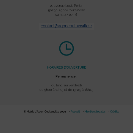
2, avenue Louis Périer
50230 Agon Coutainville
02 33 47 07 56
HORAIRES D’OUVERTURE
Permanence :
du lundi au vendredi
de 9h00 à 12h15 et de 13h45 à 16h45
© Mairie d'Agon-Coutainville 2026
Accueil
Mentions légales
Crédits