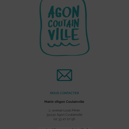
NOUS CONTACTER
Mairie d’Agon Coutainville
2, avenue Louis Périer
50230 Agon Coutainville
02 33 47 07 56