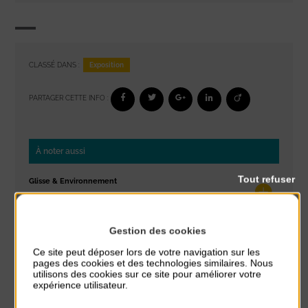
Exposition
CLASSÉ DANS :
PARTAGER CETTE INFO :
À noter aussi
Tout refuser
Glisse & Environnement
du 9 Août au 9 Août
Place du Général de Gaulle
Gestion des cookies
Concert
Ce site peut déposer lors de votre navigation sur les
du 9 Août au 9 Août
pages des cookies et des technologies similaires. Nous
Place du Général de Gaulle
utilisons des cookies sur ce site pour améliorer votre
expérience utilisateur.
Exposition « Itinéraires »