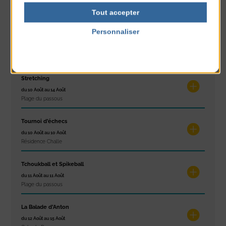
du 10 Août au 16 Août
Tout accepter
Petit Office
Personnaliser
Réveil musculaire
Politique de confidentialité
du 10 Août au 14 Août
Plage du passous
Stretching
du 10 Août au 14 Août
Plage du passous
Tournoi d’échecs
du 10 Août au 10 Août
Résidence Challe
Tchoukball et Spikeball
du 11 Août au 11 Août
Plage du passous
La Balade d’Anton
du 12 Août au 15 Août