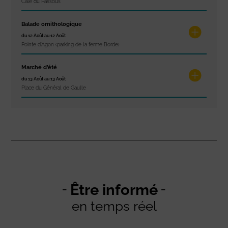
Cale du Passous
Balade ornithologique
du 12 Août au 12 Août
Pointe d'Agon (parking de la ferme Borde)
Marché d’été
du 13 Août au 13 Août
Place du Général de Gaulle
Être informé
en temps réel