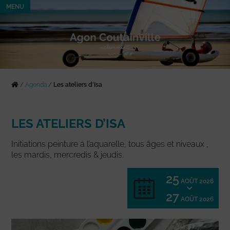
MENU
/
Agenda
/
Les ateliers d’Isa
LES ATELIERS D’ISA
Initiations peinture à l’aquarelle, tous âges et niveaux ,
les mardis, mercredis & jeudis.
25
AOÛT 2026
27
AOÛT 2026