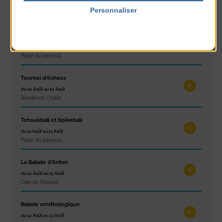
du 10 Août au 14 Août
Personnaliser
Plage du passous
Politique de confidentialité
Stretching
du 10 Août au 14 Août
Plage du passous
Tournoi d’échecs
du 10 Août au 10 Août
Résidence Challe
Tchoukball et Spikeball
du 11 Août au 11 Août
Plage du passous
La Balade d’Anton
du 12 Août au 15 Août
Cale du Passous
Balade ornithologique
du 12 Août au 12 Août