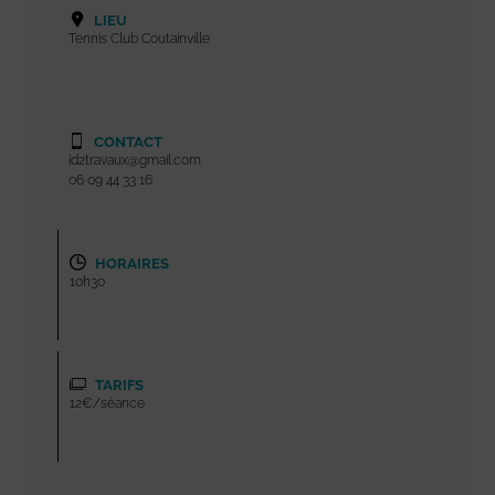
LIEU
Tennis Club Coutainville
CONTACT
id2travaux@gmail.com
06 09 44 33 16
HORAIRES
10h30
TARIFS
12€/séance