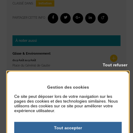
Initiation
CLASSÉ DANS :
PARTAGER CETTE INFO :
À noter aussi
Glisse & Environnement
du 9 Août au 9 Août
Tout refuser
Place du Général de Gaulle
Concert
du 9 Août au 9 Août
Gestion des cookies
Place du Général de Gaulle
Ce site peut déposer lors de votre navigation sur les
pages des cookies et des technologies similaires. Nous
Exposition « Itinéraires »
utilisons des cookies sur ce site pour améliorer votre
expérience utilisateur.
du 10 Août au 16 Août
Petit Office
Tout accepter
Réveil musculaire