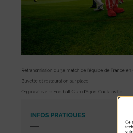
Retransmission du 3e match de l’équipe de France en
Buvette et restauration sur place.
Organisé par le Football Club d’Agon-Coutainville.
INFOS PRATIQUES
Ce s
tech
votr