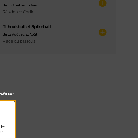
du 10 Août au 10 Août
Résidence Challe
Tchoukball et Spikeball
du 11 Août au 11 Août
Plage du passous
refuser
 des
er