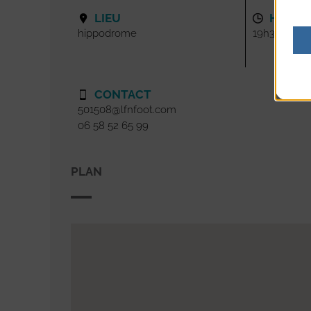
LIEU
HORAI
hippodrome
19h30
CONTACT
501508@lfnfoot.com
06 58 52 65 99
PLAN