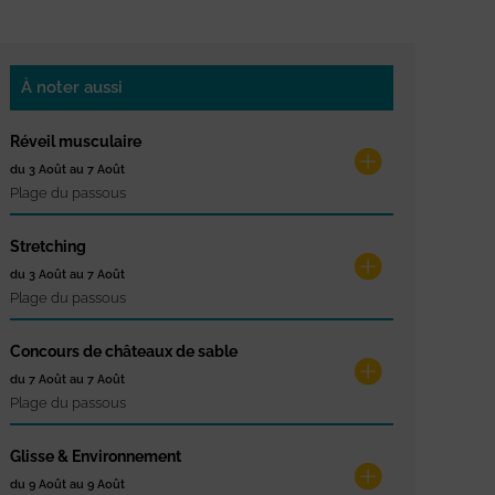
À noter aussi
Réveil musculaire
du 3 Août au 7 Août
Plage du passous
Stretching
du 3 Août au 7 Août
Plage du passous
Concours de châteaux de sable
du 7 Août au 7 Août
Plage du passous
Glisse & Environnement
du 9 Août au 9 Août