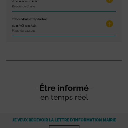
du 10 Août au 10 Août
Résidence Challe
Tchoukball et Spikeball
du 11 Août au 11 Août
Plage du passous
Être informé
en temps réel
JE VEUX RECEVOIR LA LETTRE D'INFORMATION MAIRIE