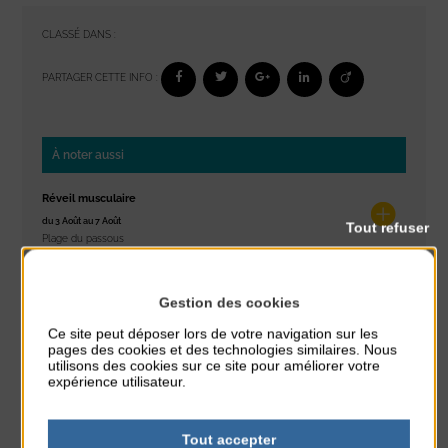
CLASSÉ DANS :
PARTAGER CETTE INFO :
À noter aussi
Réveil musculaire
du 3 Août au 7 Août
Tout refuser
Plage du passous
Stretching
Gestion des cookies
du 3 Août au 7 Août
Plage du passous
Ce site peut déposer lors de votre navigation sur les
pages des cookies et des technologies similaires. Nous
utilisons des cookies sur ce site pour améliorer votre
Concours de châteaux de sable
expérience utilisateur.
du 7 Août au 7 Août
Plage du passous
Tout accepter