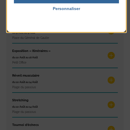
Glisse & Environnement
Personnaliser
du 9 Août au 9 Août
Place du Général de Gaulle
Politique de confidentialité
Concert
du 9 Août au 9 Août
Place du Général de Gaulle
Exposition « Itinéraires »
du 10 Août au 16 Août
Petit Office
Réveil musculaire
du 10 Août au 14 Août
Plage du passous
Stretching
du 10 Août au 14 Août
Plage du passous
Tournoi d’échecs