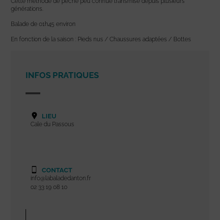
Cette méthode de pêche peu connue transmise depuis plusieurs
générations.
Balade de 01h45 environ
En fonction de la saison : Pieds nus / Chaussures adaptées / Bottes
INFOS PRATIQUES
LIEU
Cale du Passous
CONTACT
info@labaladedanton.fr
02 33 19 08 10