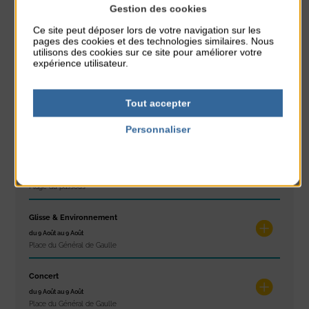
Gestion des cookies
À noter aussi
Ce site peut déposer lors de votre navigation sur les
pages des cookies et des technologies similaires. Nous
Réveil musculaire
utilisons des cookies sur ce site pour améliorer votre
du 3 Août au 7 Août
expérience utilisateur.
Plage du passous
Stretching
Tout accepter
du 3 Août au 7 Août
Personnaliser
Plage du passous
Politique de confidentialité
Concours de châteaux de sable
du 7 Août au 7 Août
Plage du passous
Glisse & Environnement
du 9 Août au 9 Août
Place du Général de Gaulle
Concert
du 9 Août au 9 Août
Place du Général de Gaulle