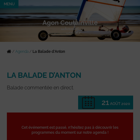
MENU
/
Agenda
/
La Balade d’Anton
LA BALADE D’ANTON
Balade commentée en direct.
21
AOÛT 2020
Cet événement est passé, n'hésitez pas à découvrir les
programmes du moment sur notre agenda !