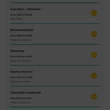
Exposition « Itinéraires »
du 10 Août au 16 Août
Petit Office
Réveil musculaire
du 10 Août au 14 Août
Plage du passous
Stretching
du 10 Août au 14 Août
Plage du passous
Tournoi d’échecs
du 10 Août au 10 Août
Résidence Challe
Tchoukball et Spikeball
du 11 Août au 11 Août
Plage du passous