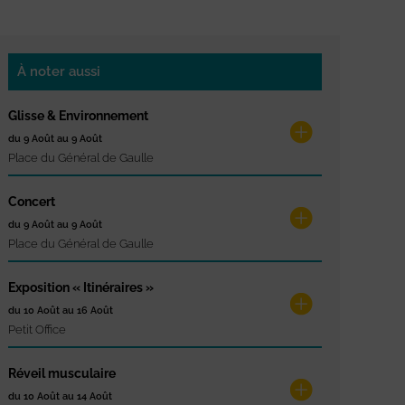
À noter aussi
Glisse & Environnement
du 9 Août au 9 Août
Place du Général de Gaulle
Concert
du 9 Août au 9 Août
Place du Général de Gaulle
Exposition « Itinéraires »
du 10 Août au 16 Août
Petit Office
Réveil musculaire
du 10 Août au 14 Août