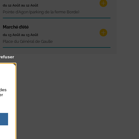
du 12 Août au 12 Août
Pointe d'Agon (parking de la ferme Borde)
Marché d’été
du 13 Août au 13 Août
Place du Général de Gaulle
refuser
 des
er