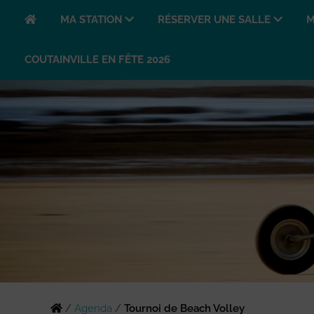
MA STATION
RÉSERVER UNE SALLE
M
COUTAINVILLE EN FÊTE 2026
/
Agenda
/
Tournoi de Beach Volley