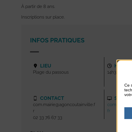
À partir de 8 ans.
Inscriptions sur place.
INFOS PRATIQUES
LIEU
HORAI
Plage du passous
14h30-16h3
Ce s
tech
votr
CONTACT
SITE I
com.mairie@agoncoutainville.f
com.mairie@
r
fr
02 33 76 67 33