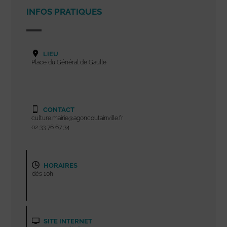
INFOS PRATIQUES
LIEU
Place du Général de Gaulle
CONTACT
culture.mairie@agoncoutainville.fr
02 33 76 67 34
HORAIRES
dès 10h
SITE INTERNET