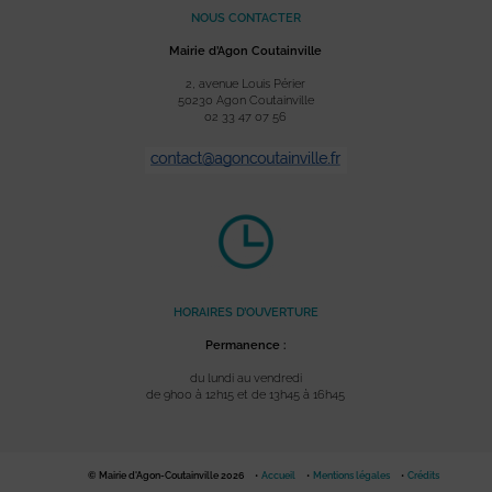
NOUS CONTACTER
Mairie d’Agon Coutainville
2, avenue Louis Périer
50230 Agon Coutainville
02 33 47 07 56
HORAIRES D’OUVERTURE
Permanence :
du lundi au vendredi
de 9h00 à 12h15 et de 13h45 à 16h45
© Mairie d'Agon-Coutainville 2026
Accueil
Mentions légales
Crédits