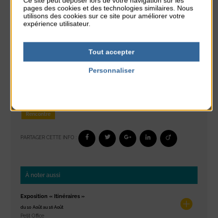
Ce site peut déposer lors de votre navigation sur les
pages des cookies et des technologies similaires. Nous
utilisons des cookies sur ce site pour améliorer votre
expérience utilisateur.
Tout accepter
Personnaliser
Politique de confidentialité
Animation
Coutainville en Fête
Exposition
CLASSÉ DANS :
Rencontre
PARTAGER CETTE INFO :
À noter aussi
Exposition « Itinéraires »
du 10 Août au 16 Août
Petit Office