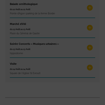
Balade ornithologique
du 12 Août au 12 Août
Pointe d'Agon (parking de la ferme Borde)
Marché d’été
du 13 Août au 13 Août
Place du Général de Gaulle
Soirée Concerts « Musiques urbaines »
du 13 Août au 13 Août
hippodrome
Visite
du 14 Août au 14 Août
Square de l'église St Evroult