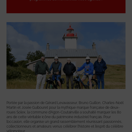
Portée par la passion de Gérard Levavasseur, Bruno Guillon, Charles-Noël
Martin et Josée Guibouret pour la mythique marque française de deux-
roues Solex, la commune d’Agon-Coutainville a souhaité marquer les 80
ans de cette véritable icône du patrimoine industriel français. Pour
l’occasion, elle organise un grand rassemblement réunissant passionnés,
collectionneurs et amateurs venus célébrer l’histoire et l’esprit du célèbre
vélomoteur.