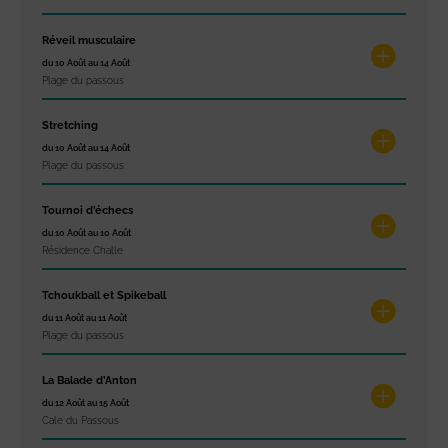
Réveil musculaire
du 10 Août au 14 Août
Plage du passous
Stretching
du 10 Août au 14 Août
Plage du passous
Tournoi d’échecs
du 10 Août au 10 Août
Résidence Challe
Tchoukball et Spikeball
du 11 Août au 11 Août
Plage du passous
La Balade d’Anton
du 12 Août au 15 Août
Cale du Passous