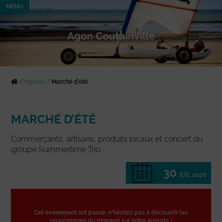
MENU
/
Agenda
/
Marché d’été
MARCHÉ D’ÉTÉ
Commerçants, artisans, produits locaux et concert du
groupe Summertime Trio.
30
JUIL 2026
Cet événement est passé, n'hésitez pas à découvrir les
programmes du moment sur notre agenda !