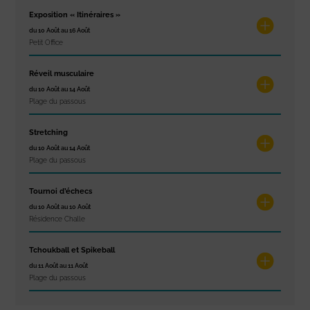
Exposition « Itinéraires »
du 10 Août au 16 Août
Petit Office
Réveil musculaire
du 10 Août au 14 Août
Plage du passous
Stretching
du 10 Août au 14 Août
Plage du passous
Tournoi d’échecs
du 10 Août au 10 Août
Résidence Challe
Tchoukball et Spikeball
du 11 Août au 11 Août
Plage du passous