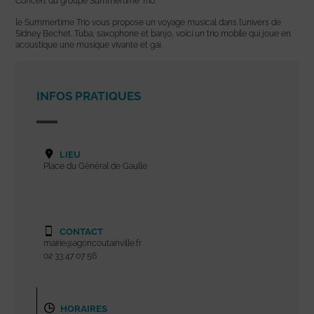
Concert du groupe Summertime Trio.
le Summertime Trio vous propose un voyage musical dans l’univers de
Sidney Bechet. Tuba, saxophone et banjo, voici un trio mobile qui joue en
acoustique une musique vivante et gai.
INFOS PRATIQUES
LIEU
Place du Général de Gaulle
CONTACT
mairie@agoncoutainville.fr
02 33 47 07 56
HORAIRES