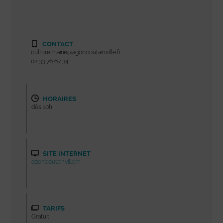
CONTACT
culture.mairie@agoncoutainville.fr
02 33 76 67 34
HORAIRES
dès 10h
SITE INTERNET
agoncoutainville.fr
TARIFS
Gratuit