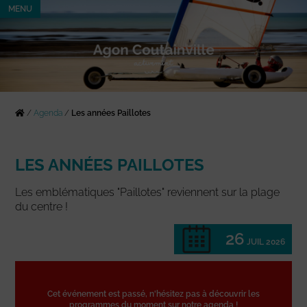
MENU
/
Agenda
/
Les années Paillotes
LES ANNÉES PAILLOTES
Les emblématiques "Paillotes" reviennent sur la plage
du centre !
26
JUIL 2026
Cet événement est passé, n'hésitez pas à découvrir les
programmes du moment sur notre agenda !