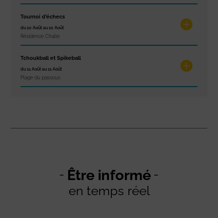
Tournoi d’échecs
du 10 Août au 10 Août
Résidence Challe
Tchoukball et Spikeball
du 11 Août au 11 Août
Plage du passous
Être informé
en temps réel