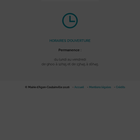
HORAIRES D’OUVERTURE
Permanence :
du lundi au vendredi
de 9h00 à 12h15 et de 13h45 à 16h45
© Mairie d'Agon-Coutainville 2026
Accueil
Mentions légales
Crédits