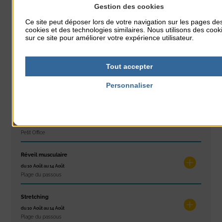
Gestion des cookies
Plage du passous
Ce site peut déposer lors de votre navigation sur les pages de
Glisse & Environnement
cookies et des technologies similaires. Nous utilisons des cook
sur ce site pour améliorer votre expérience utilisateur.
du 9 Août au 9 Août
Place du Général de Gaulle
Tout accepter
Concert
du 9 Août au 9 Août
Personnaliser
Place du Général de Gaulle
Politique de confidentialité
Exposition « Itinéraires »
du 10 Août au 16 Août
Petit Office
Réveil musculaire
du 10 Août au 14 Août
Plage du passous
Stretching
du 10 Août au 14 Août
Plage du passous