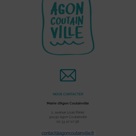
NOUS CONTACTER
Mairie d’Agon Coutainville
2, avenue Louis Périer
50230 Agon Coutainville
02 33 47 07 56