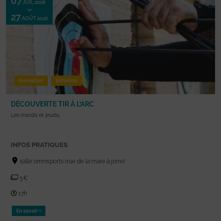
07
JUIL 2026
27
AOÛT 2026
Animation
Initiation
DÉCOUVERTE TIR À L’ARC
Les mardis et jeudis.
INFOS PRATIQUES
salle omnisports (rue de la mare à jorre)
5€
17h
En savoir +