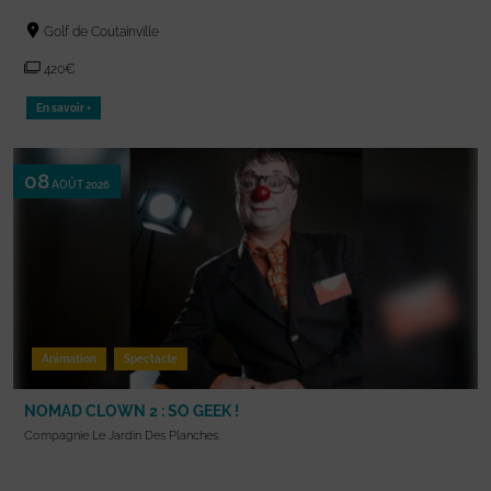
Golf de Coutainville
420€
En savoir +
08
AOÛT 2026
Animation
Spectacle
NOMAD CLOWN 2 : SO GEEK !
Compagnie Le Jardin Des Planches.