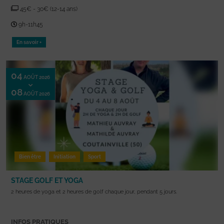
45€ - 30€ (12-14 ans)
9h-11h45
En savoir +
04
AOÛT 2026
08
AOÛT 2026
Bien être
Initiation
Sport
STAGE GOLF ET YOGA
2 heures de yoga et 2 heures de golf chaque jour, pendant 5 jours.
INFOS PRATIQUES