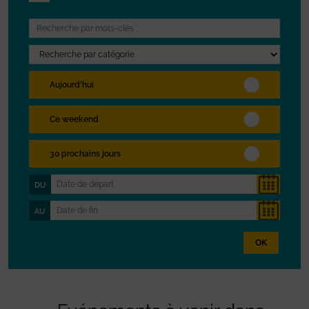
Aujourd'hui
Ce weekend
30 prochains jours
DU
AU
OK