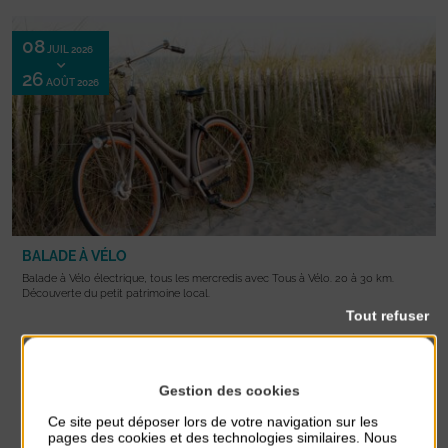
08
JUIL 2026
26
AOÛT 2026
BALADE À VÉLO
Balade à Vélo électrique, tous les mercredis avec Tous à Vélo. 20 à 30 km.
Découverte du petit patrimoine local.
Tout refuser
INFOS PRATIQUES
Boulevard Louis Lebel Jehenne (en face parking super U)
Gestion des cookies
Ce site peut déposer lors de votre navigation sur les
55€ | 25€ (8-14 ans ou avec son vélo)
pages des cookies et des technologies similaires. Nous