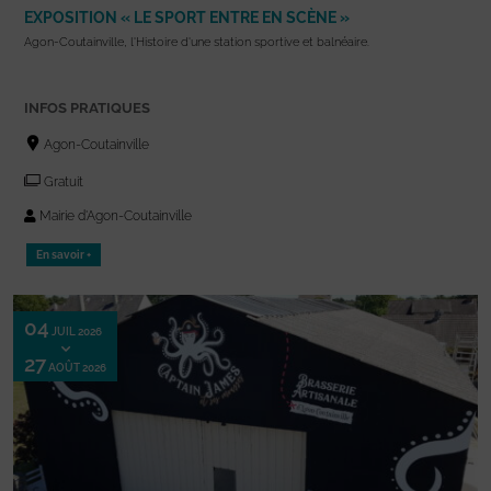
EXPOSITION « LE SPORT ENTRE EN SCÈNE »
Agon-Coutainville, l'Histoire d'une station sportive et balnéaire.
INFOS PRATIQUES
Agon-Coutainville
Gratuit
Mairie d'Agon-Coutainville
En savoir +
04
JUIL 2026
27
AOÛT 2026