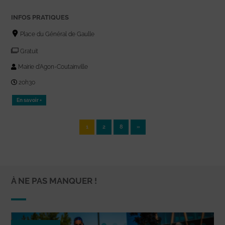
INFOS PRATIQUES
Place du Général de Gaulle
Gratuit
Mairie d'Agon-Coutainville
20h30
En savoir +
1
2
8
»
À NE PAS MANQUER !