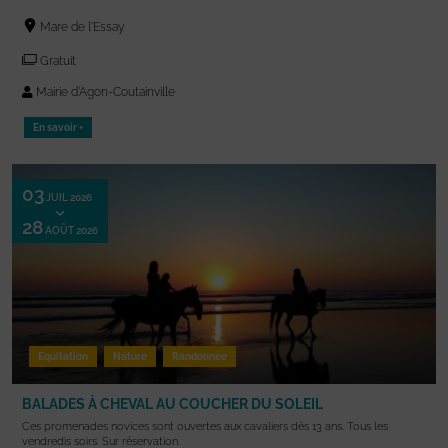
Mare de l'Essay
Gratuit
Mairie d'Agon-Coutainville
En savoir +
03
JUIL 2026
28
AOÛT 2026
Equitation
Nature
Randonnée
BALADES À CHEVAL AU COUCHER DU SOLEIL
Ces promenades novices sont ouvertes aux cavaliers dès 13 ans. Tous les
vendredis soirs. Sur réservation.