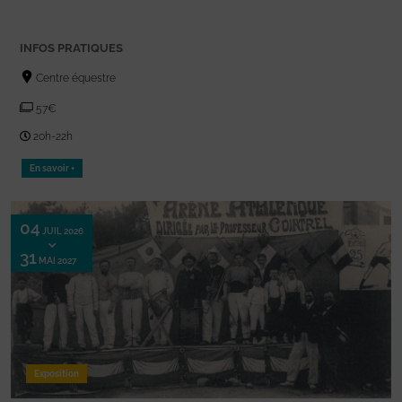
INFOS PRATIQUES
Centre équestre
57€
20h-22h
En savoir +
04
JUIL 2026
31
MAI 2027
Exposition