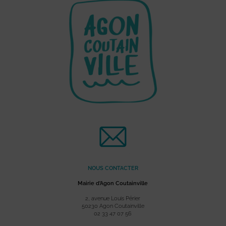
NOUS CONTACTER
Mairie d’Agon Coutainville
2, avenue Louis Périer
50230 Agon Coutainville
02 33 47 07 56