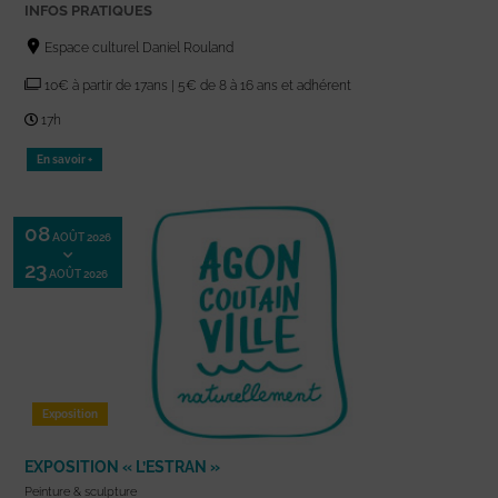
INFOS PRATIQUES
Espace culturel Daniel Rouland
10€ à partir de 17ans | 5€ de 8 à 16 ans et adhérent
17h
En savoir +
08
AOÛT 2026
23
AOÛT 2026
Exposition
EXPOSITION « L’ESTRAN »
Peinture & sculpture