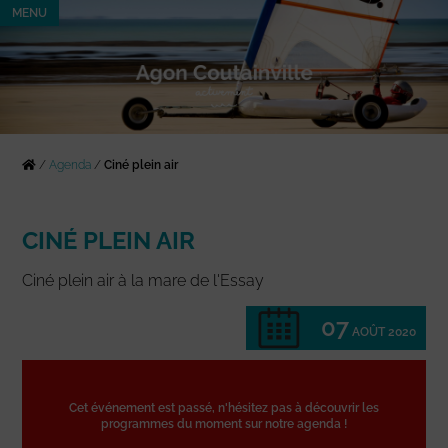
MENU
/
Agenda
/
Ciné plein air
CINÉ PLEIN AIR
Ciné plein air à la mare de l'Essay
07
AOÛT 2020
Cet événement est passé, n'hésitez pas à découvrir les
programmes du moment sur notre agenda !