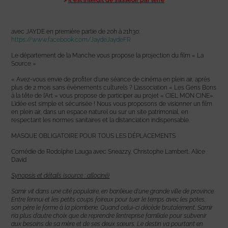
>
Il est interdit de s’asseoir par terre
avec JAYDE en première partie de 20h à 21h30:
https://www.facebook.com/JaydeJaydeFR
Le département de la Manche vous propose la projection du film « La
Source »
« Avez-vous envie de profiter d’une séance de cinéma en plein air, après
plus de 2 mois sans évènements culturels ? L’association « Les Gens Bons
à la tête de l’Art » vous propose de participer au projet « CIEL MON CINE».
L’idée est simple et sécurisée ! Nous vous proposons de visionner un film
en plein air, dans un espace naturel ou sur un site patrimonial, en
respectant les normes sanitaires et la distanciation indispensable.
MASQUE OBLIGATOIRE POUR TOUS LES DÉPLACEMENTS
Comédie de Rodolphe Lauga avec Sneazzy, Christophe Lambert, Alice
David
Synopsis et détails (source : allociné)
Samir vit dans une cité populaire, en banlieue d’une grande ville de province.
Entre l’ennui et les petits coups foireux pour tuer le temps avec les potes,
son père le forme à la plomberie. Quand celui-ci décède brutalement, Samir
n’a plus d’autre choix que de reprendre l’entreprise familiale pour subvenir
aux besoins de sa mère et de ses deux sœurs. Le destin va pourtant en