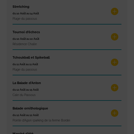
Stretching
du 10 Août au 14 Août
Plage du passous
Tournoi d’échecs
du 10 Août au 10 Août
Résidence Challe
Tchoukball et Spikeball
du 11 Août au 11 Août
Plage du passous
La Balade d’Anton
du 12 Août au 15 Août
Cale du Passous
Balade ornithologique
du 12 Août au 12 Août
Pointe d'Agon (parking de la ferme Borde)
Marché d’été