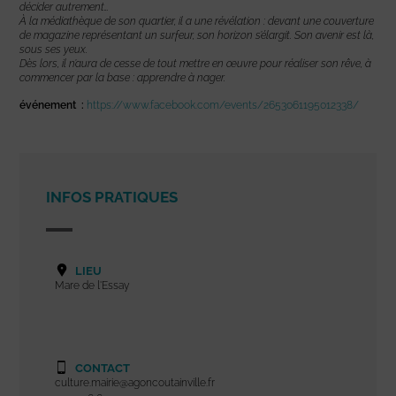
décider autrement…
À la médiathèque de son quartier, il a une révélation : devant une couverture
de magazine représentant un surfeur, son horizon s’élargit. Son avenir est là,
sous ses yeux.
Dès lors, il n’aura de cesse de tout mettre en œuvre pour réaliser son rêve, à
commencer par la base : apprendre à nager.
événement :
https://www.facebook.com/events/2653061195012338/
INFOS PRATIQUES
LIEU
Mare de l'Essay
CONTACT
culture.mairie@agoncoutainville.fr