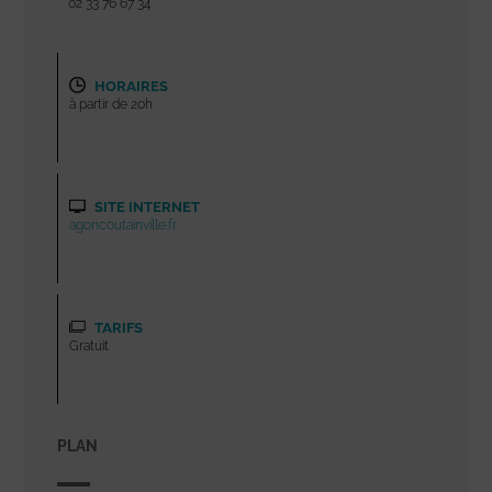
02 33 76 67 34
HORAIRES
à partir de 20h
SITE INTERNET
agoncoutainville.fr
TARIFS
Gratuit
PLAN