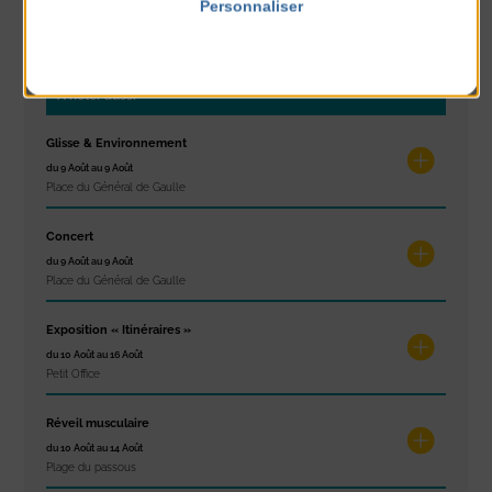
Personnaliser
PARTAGER CETTE INFO :
Politique de confidentialité
À noter aussi
Glisse & Environnement
du 9 Août au 9 Août
Place du Général de Gaulle
Concert
du 9 Août au 9 Août
Place du Général de Gaulle
Exposition « Itinéraires »
du 10 Août au 16 Août
Petit Office
Réveil musculaire
du 10 Août au 14 Août
Plage du passous