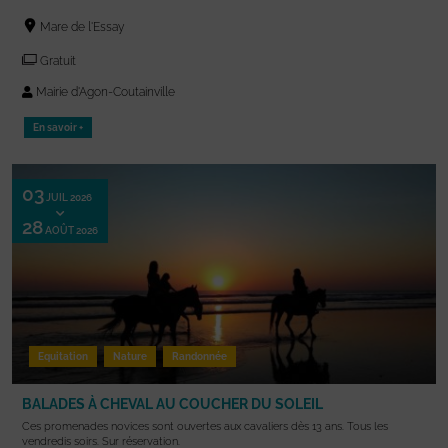
Mare de l'Essay
Gratuit
Mairie d'Agon-Coutainville
En savoir +
03
JUIL 2026
28
AOÛT 2026
Equitation
Nature
Randonnée
BALADES À CHEVAL AU COUCHER DU SOLEIL
Ces promenades novices sont ouvertes aux cavaliers dès 13 ans. Tous les
vendredis soirs. Sur réservation.