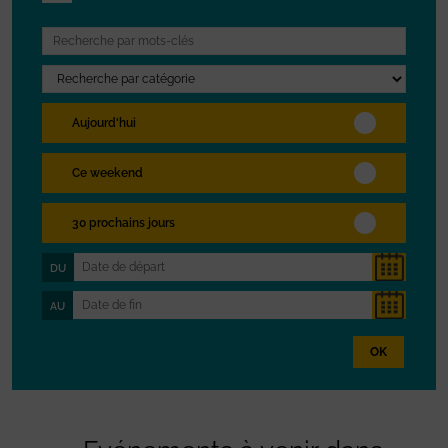
Aujourd'hui
Ce weekend
30 prochains jours
DU
AU
OK