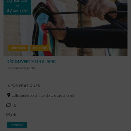
07
JUIL 2026
27
AOÛT 2026
Animation
Initiation
DÉCOUVERTE TIR À L’ARC
Les mardis et jeudis.
INFOS PRATIQUES
salle omnisports (rue de la mare à jorre)
5€
17h
En savoir +