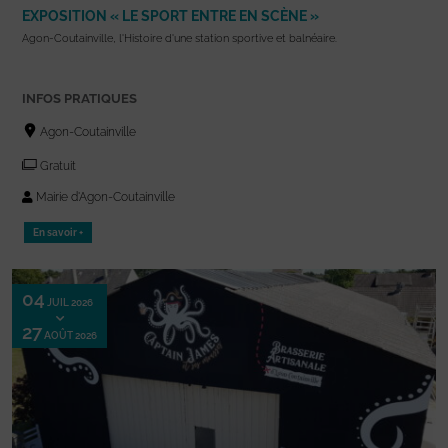
EXPOSITION « LE SPORT ENTRE EN SCÈNE »
Agon-Coutainville, l'Histoire d'une station sportive et balnéaire.
INFOS PRATIQUES
Agon-Coutainville
Gratuit
Mairie d'Agon-Coutainville
En savoir +
04
JUIL 2026
27
AOÛT 2026