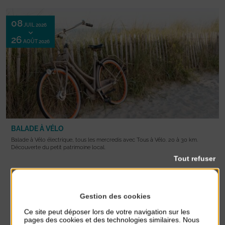
08
JUIL 2026
26
AOÛT 2026
BALADE À VÉLO
Balade à Vélo électrique, tous les mercredis avec Tous à Vélo. 20 à 30 km.
Découverte du petit patrimoine local.
Tout refuser
INFOS PRATIQUES
Boulevard Louis Lebel Jehenne (en face parking super U)
Gestion des cookies
Ce site peut déposer lors de votre navigation sur les
55€ | 25€ (8-14 ans ou avec son vélo)
pages des cookies et des technologies similaires. Nous