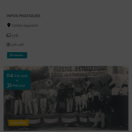
INFOS PRATIQUES
Centre équestre
57€
20h-22h
En savoir +
04
JUIL 2026
31
MAI 2027
Exposition