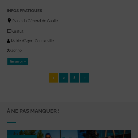
INFOS PRATIQUES
Place du Général de Gaulle
Gratuit
Mairie d'Agon-Coutainville
20h30
En savoir +
1
2
8
»
À NE PAS MANQUER !