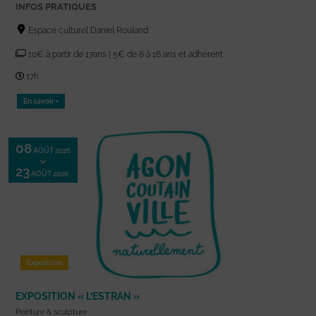
INFOS PRATIQUES
Espace culturel Daniel Rouland
10€ à partir de 17ans | 5€ de 8 à 16 ans et adhérent
17h
En savoir +
08
AOÛT 2026
23
AOÛT 2026
Exposition
EXPOSITION « L’ESTRAN »
Peinture & sculpture