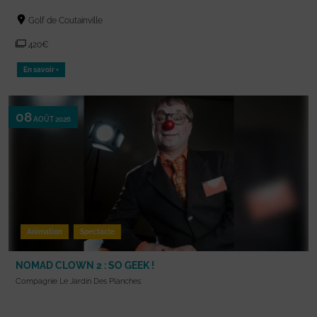
Golf de Coutainville
420€
En savoir +
08
AOÛT 2026
Animation
Spectacle
NOMAD CLOWN 2 : SO GEEK !
Compagnie Le Jardin Des Planches.