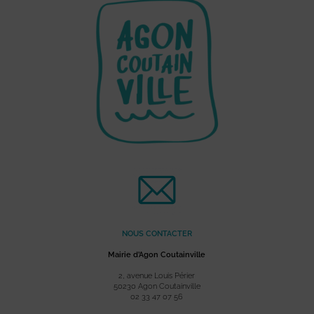
NOUS CONTACTER
Mairie d’Agon Coutainville
2, avenue Louis Périer
50230 Agon Coutainville
02 33 47 07 56