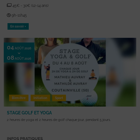
45€ - 30€ (12-14 ans)
9h-11h45
En savoir +
04
AOÛT 2026
08
AOÛT 2026
Bien être
Initiation
Sport
STAGE GOLF ET YOGA
2 heures de yoga et 2 heures de golf chaque jour, pendant 5 jours.
INFOS PRATIQUES