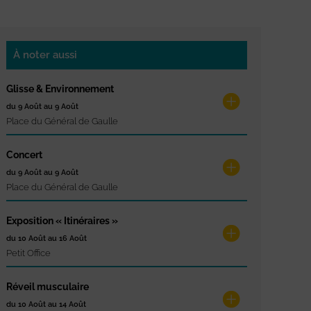
À noter aussi
Glisse & Environnement
du 9 Août au 9 Août
Place du Général de Gaulle
Concert
du 9 Août au 9 Août
Place du Général de Gaulle
Exposition « Itinéraires »
du 10 Août au 16 Août
Petit Office
Réveil musculaire
du 10 Août au 14 Août