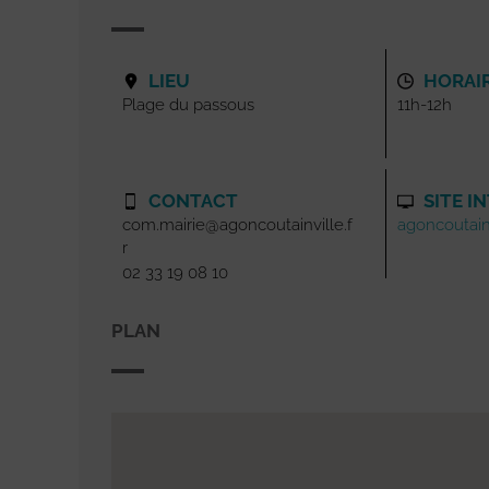
LIEU
HORAI
Plage du passous
11h-12h
CONTACT
SITE I
com.mairie@agoncoutainville.f
agoncoutainv
r
02 33 19 08 10
PLAN