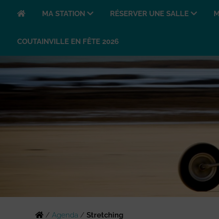
MA STATION
RÉSERVER UNE SALLE
M
COUTAINVILLE EN FÊTE 2026
/
Agenda
/
Stretching