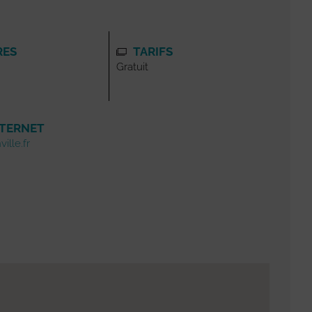
RES
TARIFS
Gratuit
NTERNET
ille.fr