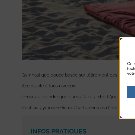
Ce s
tech
votr
Gymnastique douce basée sur l’étirement des fibres m
Accessible à tous niveaux.
Pensez à prendre quelques affaires : short/jogging, t
Repli au gymnase Pierre Charton en cas d’intempéries
INFOS PRATIQUES