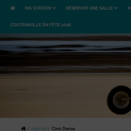
MA STATION
RÉSERVER UNE SALLE
M
COUTAINVILLE EN FÊTE 2026
/
Agenda
/
Ciné Danse