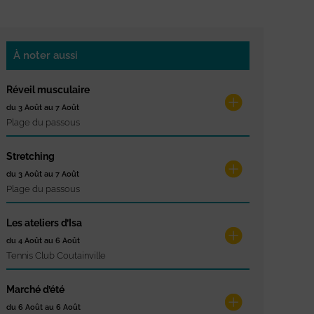
À noter aussi
Réveil musculaire
du 3 Août au 7 Août
Plage du passous
Stretching
du 3 Août au 7 Août
Plage du passous
Les ateliers d’Isa
du 4 Août au 6 Août
Tennis Club Coutainville
Marché d’été
du 6 Août au 6 Août