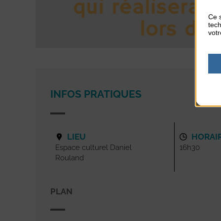
Ce s
tech
votr
INFOS PRATIQUES
LIEU
HORAI
Espace culturel Daniel
16h30
Rouland
PLAN