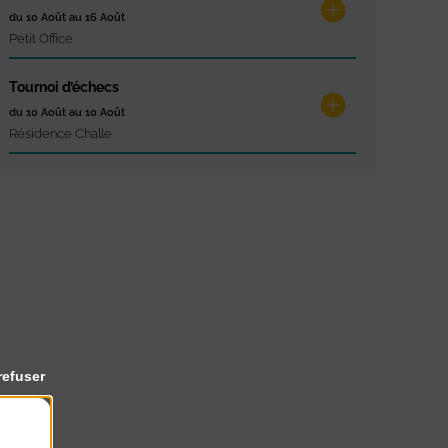
du 10 Août au 16 Août
Petit Office
Tournoi d’échecs
du 10 Août au 10 Août
Résidence Challe
refuser