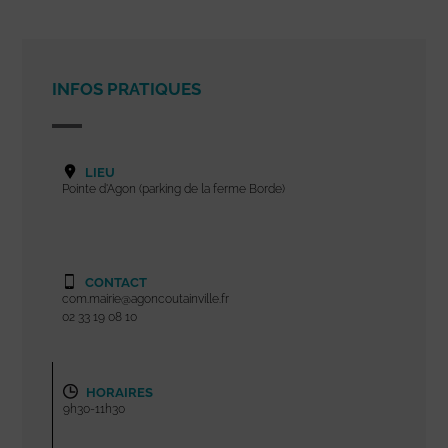
INFOS PRATIQUES
LIEU
Pointe d'Agon (parking de la ferme Borde)
CONTACT
com.mairie@agoncoutainville.fr
02 33 19 08 10
HORAIRES
9h30-11h30