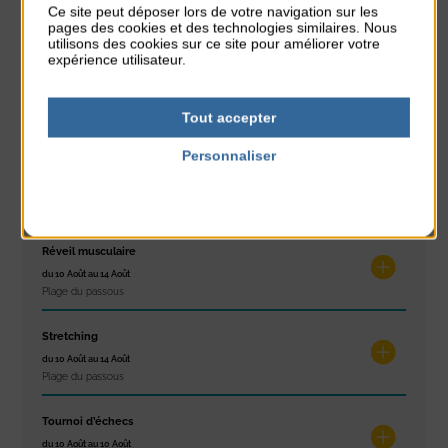
Ce site peut déposer lors de votre navigation sur les
du 9 Août au 9 Août
pages des cookies et des technologies similaires. Nous
Place du Général de Gaulle
utilisons des cookies sur ce site pour améliorer votre
expérience utilisateur.
Concert
du 9 Août au 9 Août
Tout accepter
Place du Général de Gaulle
Personnaliser
Exposition « Itinéraires »
Politique de confidentialité
du 10 Août au 16 Août
Petit Office
Réveil musculaire
du 10 Août au 14 Août
Plage du passous
Stretching
du 10 Août au 14 Août
Plage du passous
Tournoi d’échecs
du 10 Août au 10 Août