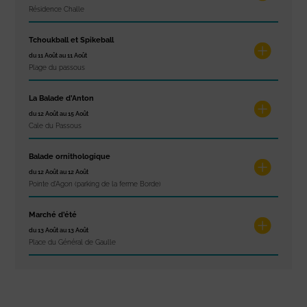
Résidence Challe
Tchoukball et Spikeball
du 11 Août au 11 Août
Plage du passous
La Balade d’Anton
du 12 Août au 15 Août
Cale du Passous
Balade ornithologique
du 12 Août au 12 Août
Pointe d'Agon (parking de la ferme Borde)
Marché d’été
du 13 Août au 13 Août
Place du Général de Gaulle