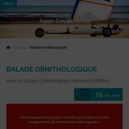
MENU
/
Agenda
/
Balade ornithologique
BALADE ORNITHOLOGIQUE
Avec le Groupe Ornithologique Normand (GONm).
19
JUIL 2026
Cet événement est passé, n'hésitez pas à découvrir les
programmes du moment sur notre agenda !