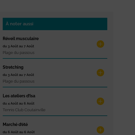
À noter aussi
Réveil musculaire
du 3 Août au 7 Août
Plage du passous
Stretching
du 3 Août au 7 Août
Plage du passous
Les ateliers d’Isa
du 4 Août au 6 Août
Tennis Club Coutainville
Marché d’été
du 6 Août au 6 Août