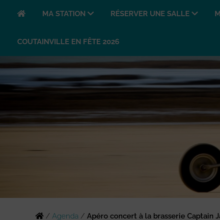
MA STATION
RÉSERVER UNE SALLE
M
COUTAINVILLE EN FÊTE 2026
/
Agenda
/
Apéro concert à la brasserie Captain 