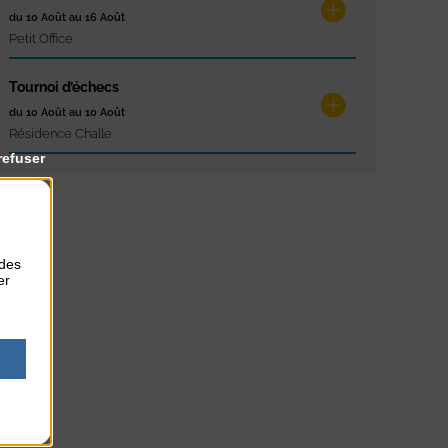
du 10 Août au 16 Août
Petit Office
Tournoi d’échecs
du 10 Août au 10 Août
Résidence Challe
refuser
 des
er