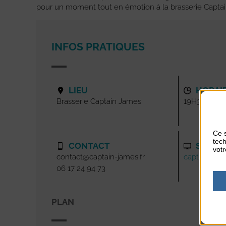
pour un moment tout en émotion à la brasserie Capta
INFOS PRATIQUES
LIEU
HORAI
Brasserie Captain James
19H30
Ce s
tech
CONTACT
SITE I
votr
contact@captain-james.fr
captain-jame
06 17 24 94 73
PLAN