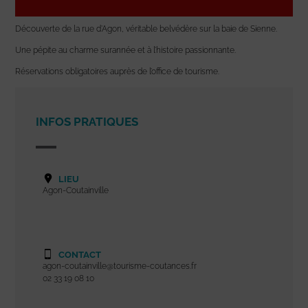
Découverte de la rue d’Agon, véritable belvédère sur la baie de Sienne.
Une pépite au charme surannée et à l’histoire passionnante.
Réservations obligatoires auprès de l’office de tourisme.
INFOS PRATIQUES
LIEU
Agon-Coutainville
CONTACT
agon-coutainville@tourisme-coutances.fr
02 33 19 08 10