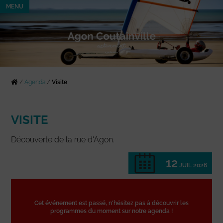
MENU
/
Agenda
/
Visite
VISITE
Découverte de la rue d'Agon.
12
JUIL 2026
Cet événement est passé, n'hésitez pas à découvrir les
programmes du moment sur notre agenda !