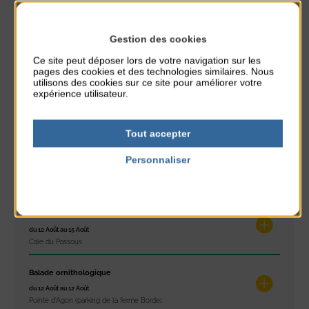
Plage du passous
Gestion des cookies
Stretching
du 10 Août au 14 Août
Ce site peut déposer lors de votre navigation sur les
Plage du passous
pages des cookies et des technologies similaires. Nous
utilisons des cookies sur ce site pour améliorer votre
expérience utilisateur.
Tournoi d’échecs
du 10 Août au 10 Août
Résidence Challe
Tout accepter
Tchoukball et Spikeball
Personnaliser
du 11 Août au 11 Août
Politique de confidentialité
Plage du passous
La Balade d’Anton
du 12 Août au 15 Août
Cale du Passous
Balade ornithologique
du 12 Août au 12 Août
Pointe d'Agon (parking de la ferme Borde)