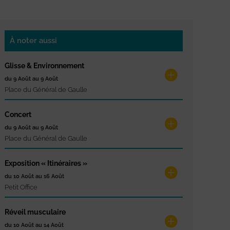
À noter aussi
Glisse & Environnement
du 9 Août au 9 Août
Place du Général de Gaulle
Concert
du 9 Août au 9 Août
Place du Général de Gaulle
Exposition « Itinéraires »
du 10 Août au 16 Août
Petit Office
Réveil musculaire
du 10 Août au 14 Août