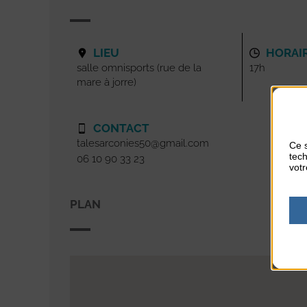
LIEU
HORAI
salle omnisports (rue de la
17h
mare à jorre)
CONTACT
talesarconies50@gmail.com
Ce s
tech
06 10 90 33 23
votr
PLAN