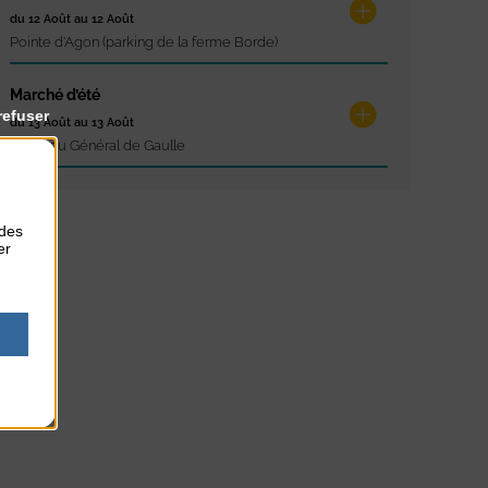
du 12 Août au 12 Août
Pointe d'Agon (parking de la ferme Borde)
Marché d’été
refuser
du 13 Août au 13 Août
Place du Général de Gaulle
 des
er