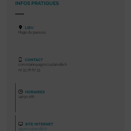
INFOS PRATIQUES
LIEU
Plage du passous
CONTACT
com.mairie@agoncoutainville.fr
02 33 76 67 33
HORAIRES
14h30-16h
SITE INTERNET
agoncoutainville.fr