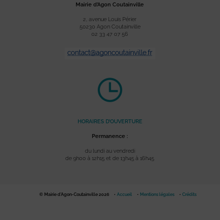
Mairie d’Agon Coutainville
2, avenue Louis Périer
50230 Agon Coutainville
02 33 47 07 56
HORAIRES D’OUVERTURE
Permanence :
du lundi au vendredi
de 9h00 à 12h15 et de 13h45 à 16h45
© Mairie d'Agon-Coutainville 2026
Accueil
Mentions légales
Crédits