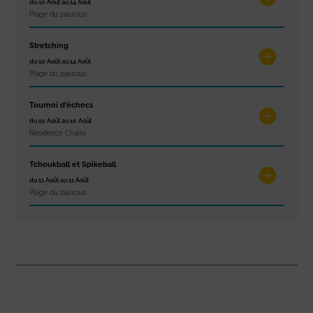
du 10 Août au 14 Août
Plage du passous
Stretching
du 10 Août au 14 Août
Plage du passous
Tournoi d’échecs
du 10 Août au 10 Août
Résidence Challe
Tchoukball et Spikeball
du 11 Août au 11 Août
Plage du passous