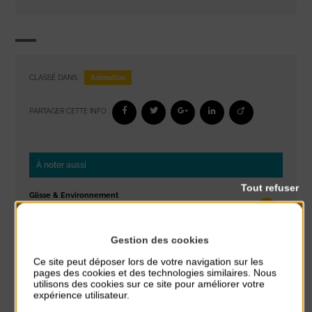
Animation
CLASSÉ DANS :
PARTAGER CETTE INFO :
À noter aussi
Tout refuser
Glisse & Environnement
du 9 Août au 9 Août
Place du Général de Gaulle
Gestion des cookies
Concert
Ce site peut déposer lors de votre navigation sur les
du 9 Août au 9 Août
pages des cookies et des technologies similaires. Nous
utilisons des cookies sur ce site pour améliorer votre
Place du Général de Gaulle
expérience utilisateur.