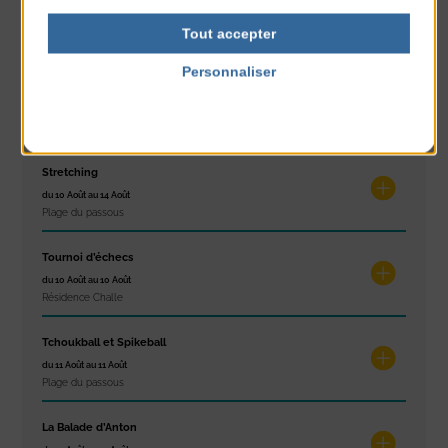
Exposition « Itinéraires »
du 10 Août au 16 Août
Tout accepter
Petit Office
Personnaliser
Réveil musculaire
Politique de confidentialité
du 10 Août au 14 Août
Plage du passous
Stretching
du 10 Août au 14 Août
Plage du passous
Tournoi d’échecs
du 10 Août au 10 Août
Résidence Challe
Tchoukball et Spikeball
du 11 Août au 11 Août
Plage du passous
La Balade d’Anton