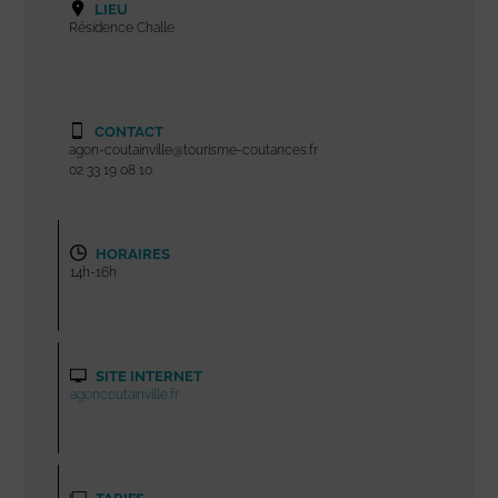
LIEU
Résidence Challe
CONTACT
agon-coutainville@tourisme-coutances.fr
02 33 19 08 10
HORAIRES
14h-16h
SITE INTERNET
agoncoutainville.fr