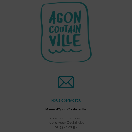
NOUS CONTACTER
Mairie d’Agon Coutainville
2, avenue Louis Périer
50230 Agon Coutainville
02 33 47 07 56