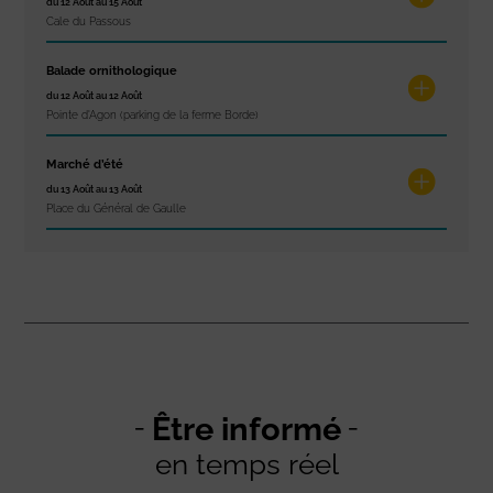
du 12 Août au 15 Août
Cale du Passous
Balade ornithologique
du 12 Août au 12 Août
Pointe d'Agon (parking de la ferme Borde)
Marché d’été
du 13 Août au 13 Août
Place du Général de Gaulle
Être informé
en temps réel