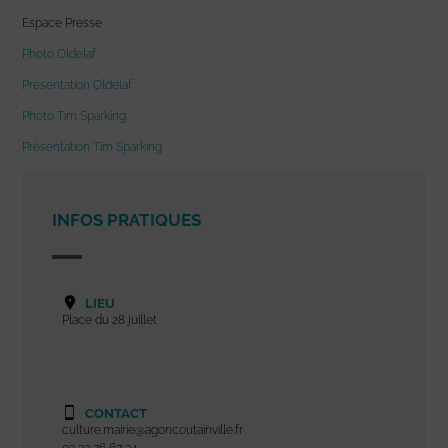
Espace Presse
Photo Oldelaf
Présentation Oldelaf
Photo Tim Sparking
Présentation Tim Sparking
INFOS PRATIQUES
LIEU
Place du 28 juillet
CONTACT
culture.mairie@agoncoutainville.fr
02 33 76 67 34