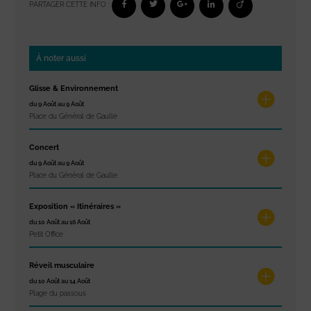
PARTAGER CETTE INFO :
À noter aussi
Glisse & Environnement
du 9 Août au 9 Août
Place du Général de Gaulle
Concert
du 9 Août au 9 Août
Place du Général de Gaulle
Exposition « Itinéraires »
du 10 Août au 16 Août
Petit Office
Réveil musculaire
du 10 Août au 14 Août
Plage du passous