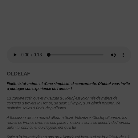
OLDELAF
Fidèle à lui-même et d’une simplicité déconcertante, Oldelaf vous invite
à partager son expérience de l’amour !
La carrière scénique et musicale d’Oldelaf est jalonnée de milliers de
concerts à travers la France, de deux Olympia, d’un Zénith parisien, de
multiples salles à Paris, de 9 albums.
A l’occasion de son nouvel album « Saint-Valentin », Oldelaf sillonnera les
routes de France avec ses complices musiciens sans se départir de l’humour
qu’on lui connaît et qui n’appartient qu’à lui.
Suite à la tournée des 10 ans du « Monde est beau » et de la « Tristitude », il