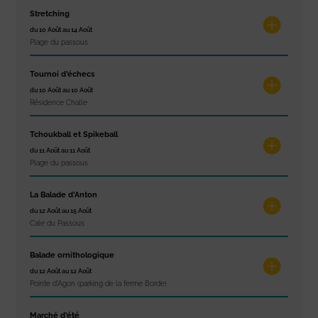
Stretching
du 10 Août au 14 Août
Plage du passous
Tournoi d’échecs
du 10 Août au 10 Août
Résidence Challe
Tchoukball et Spikeball
du 11 Août au 11 Août
Plage du passous
La Balade d’Anton
du 12 Août au 15 Août
Cale du Passous
Balade ornithologique
du 12 Août au 12 Août
Pointe d'Agon (parking de la ferme Borde)
Marché d’été