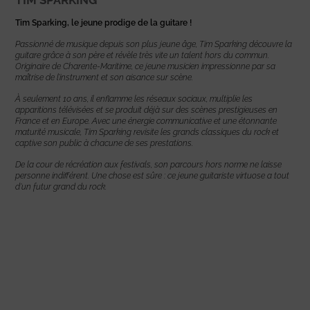
Tim Sparking, le jeune prodige de la guitare !
Passionné de musique depuis son plus jeune âge, Tim Sparking découvre la
guitare grâce à son père et révèle très vite un talent hors du commun.
Originaire de Charente-Maritime, ce jeune musicien impressionne par sa
maîtrise de l’instrument et son aisance sur scène.
À seulement 10 ans, il enflamme les réseaux sociaux, multiplie les
apparitions télévisées et se produit déjà sur des scènes prestigieuses en
France et en Europe. Avec une énergie communicative et une étonnante
maturité musicale, Tim Sparking revisite les grands classiques du rock et
captive son public à chacune de ses prestations.
De la cour de récréation aux festivals, son parcours hors norme ne laisse
personne indifférent. Une chose est sûre : ce jeune guitariste virtuose a tout
d’un futur grand du rock.