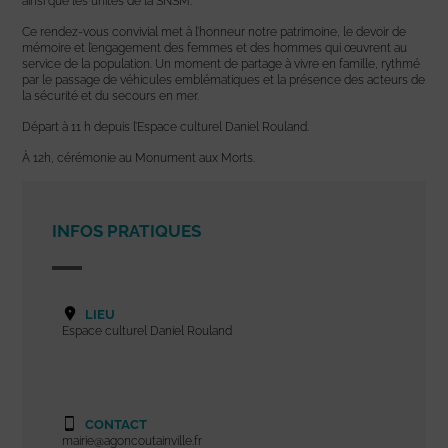
ainsi que les unités de la SNSM.
Ce rendez-vous convivial met à l’honneur notre patrimoine, le devoir de
mémoire et l’engagement des femmes et des hommes qui œuvrent au
service de la population. Un moment de partage à vivre en famille, rythmé
par le passage de véhicules emblématiques et la présence des acteurs de
la sécurité et du secours en mer.
Départ à 11 h depuis l’Espace culturel Daniel Rouland.
À 12h, cérémonie au Monument aux Morts.
INFOS PRATIQUES
LIEU
Espace culturel Daniel Rouland
CONTACT
mairie@agoncoutainville.fr