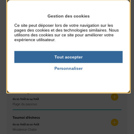
PARTAGER CETTE INFO :
Gestion des cookies
Ce site peut déposer lors de votre navigation sur les
À noter aussi
pages des cookies et des technologies similaires. Nous
utilisons des cookies sur ce site pour améliorer votre
expérience utilisateur.
Exposition « Itinéraires »
du 10 Août au 16 Août
Petit Office
Tout accepter
Réveil musculaire
Personnaliser
du 10 Août au 14 Août
Politique de confidentialité
Plage du passous
Stretching
du 10 Août au 14 Août
Plage du passous
Tournoi d’échecs
du 10 Août au 10 Août
Résidence Challe