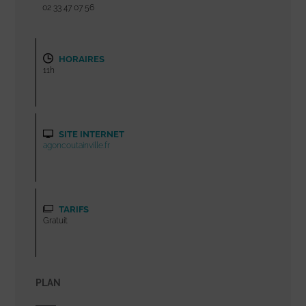
02 33 47 07 56
HORAIRES
11h
SITE INTERNET
agoncoutainville.fr
TARIFS
Gratuit
PLAN