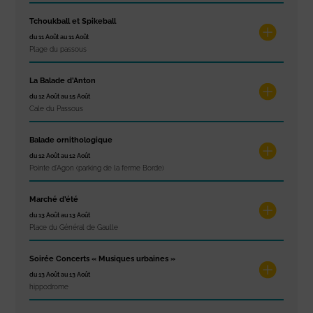
Tchoukball et Spikeball
du 11 Août au 11 Août
Plage du passous
La Balade d’Anton
du 12 Août au 15 Août
Cale du Passous
Balade ornithologique
du 12 Août au 12 Août
Pointe d'Agon (parking de la ferme Borde)
Marché d’été
du 13 Août au 13 Août
Place du Général de Gaulle
Soirée Concerts « Musiques urbaines »
du 13 Août au 13 Août
hippodrome