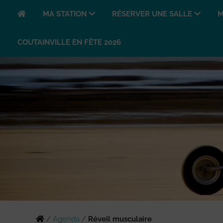
MA STATION
RÉSERVER UNE SALLE
M
COUTAINVILLE EN FÊTE 2026
/
Agenda
/
Réveil musculaire