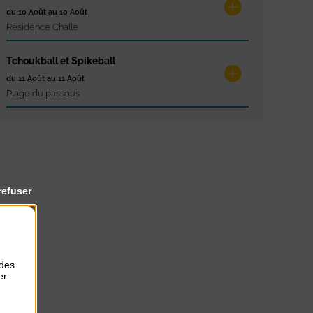
du 10 Août au 10 Août
Résidence Challe
Tchoukball et Spikeball
du 11 Août au 11 Août
Plage du passous
refuser
 des
er