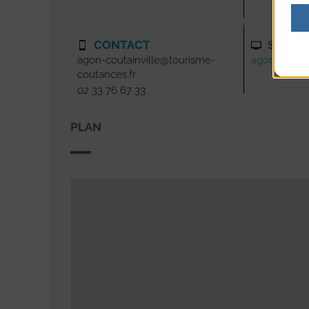
CONTACT
SITE I
agon-coutainville@tourisme-
agoncoutainv
coutances.fr
02 33 76 67 33
PLAN