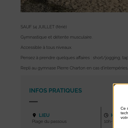
SAUF 14 JUILLET (férié)
Gymnastique et détente musculaire.
Accessible à tous niveaux.
Pensez à prendre quelques affaires : short/jogging, ta
Repli au gymnase Pierre Charton en cas d’intempéries
INFOS PRATIQUES
Ce s
tech
LIEU
HORAI
votr
Plage du passous
10h-11h