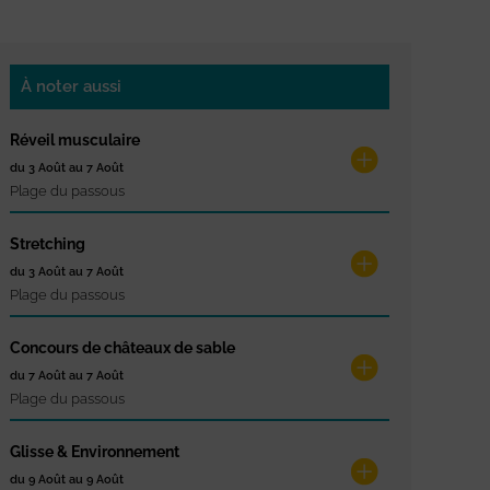
À noter aussi
Réveil musculaire
du 3 Août au 7 Août
Plage du passous
Stretching
du 3 Août au 7 Août
Plage du passous
Concours de châteaux de sable
du 7 Août au 7 Août
Plage du passous
Glisse & Environnement
du 9 Août au 9 Août