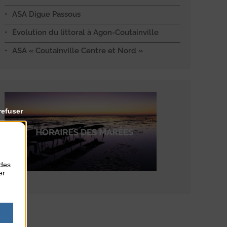
ASA Digue Passous
Évolution du littoral à Agon-Coutainville
ASA « Coutainville Centre et Nord »
refuser
 des
er