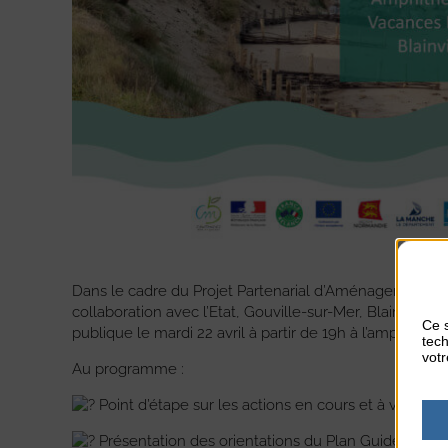
Dans le cadre du Projet Partenarial d’Aménagement «
collaboration avec l’Etat, Gouville-sur-Mer, Blainville
Ce s
publique le mardi 22 avril à partir de 19h à l’amphithéâ
tech
votr
Au programme :
Point d’étape sur les actions en cours et à venir ;
Présentation des orientations du Plan Guide avec l’