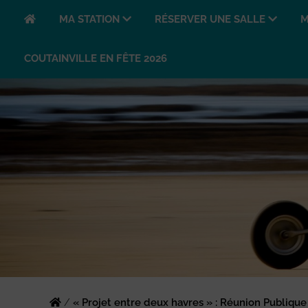
MA STATION
RÉSERVER UNE SALLE
M
COUTAINVILLE EN FÊTE 2026
/
« Projet entre deux havres » : Réunion Publique