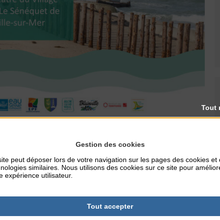
Tout 
 Entre deux havres », Coutances Mer et Bocage en
Gestion des cookies
-sur-mer et Agon-Coutainville , organisent une réunion
ite peut déposer lors de votre navigation sur les pages des cookies et
tre du VTF à Blainville-sur-mer.
nologies similaires. Nous utilisons des cookies sur ce site pour amélior
e expérience utilisateur.
Tout accepter
équipe projet.