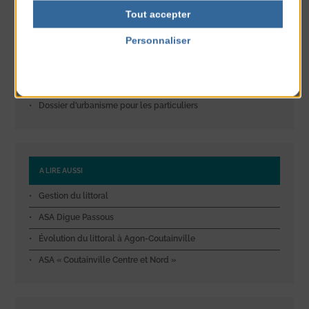
Tout accepter
Permis de construire
Personnaliser
PLU et risques naturels
Politique de confidentialité
Espaces protégés
Affichage
Dossier d’urbanisme pour les particuliers
A LIRE AUSSI
Gestion du littoral
ASA Digue Passous
Évolution du littoral à Agon-Coutainville
ASA « Coutainville Centre et Nord »