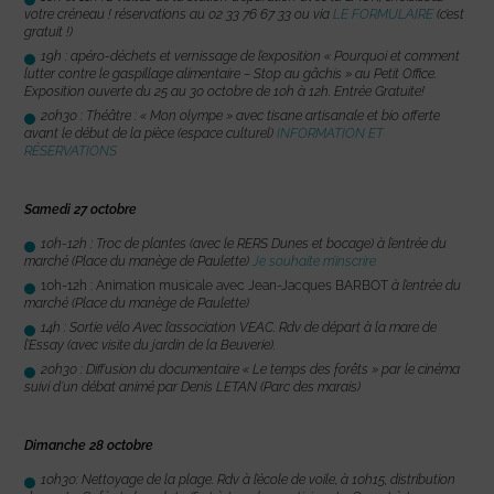
votre créneau ! réservations au 02 33 76 67 33 ou via
LE FORMULAIRE
(c’est
gratuit !)
19h : apéro-déchets et vernissage de l’exposition « Pourquoi et comment
lutter contre le gaspillage alimentaire – Stop au gâchis » au Petit Office.
Exposition ouverte du 25 au 30 octobre de 10h à 12h. Entrée Gratuite!
20h30 : Théâtre : « Mon olympe » avec tisane artisanale et bio offerte
avant le début de la pièce (espace culturel)
INFORMATION ET
RÉSERVATIONS
Samedi 27 octobre
10h-12h : Troc de plantes (avec le RERS Dunes et bocage) à l’entrée du
marché (Place du manège de Paulette)
Je souhaite m’inscrire
10h-12h : Animation musicale avec Jean-Jacques BARBOT
à l’entrée du
marché (Place du manège de Paulette)
14h : Sortie vélo Avec l’association VEAC. Rdv de départ à la mare de
l’Essay (avec visite du jardin de la Beuverie).
20h30 : Diffusion du documentaire « Le temps des forêts » par le cinéma
suivi d’un débat animé par Denis LETAN (Parc des marais)
Dimanche 28 octobre
10h30: Nettoyage de la plage. Rdv à l’école de voile, à 10h15, distribution