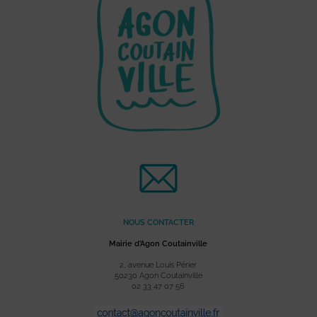
NOUS CONTACTER
Mairie d’Agon Coutainville
2, avenue Louis Périer
50230 Agon Coutainville
02 33 47 07 56