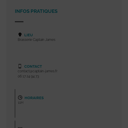
INFOS PRATIQUES
LIEU
Brasserie Captain James
CONTACT
contact@captain-james.fr
06 17 24 94 73
HORAIRES
11H