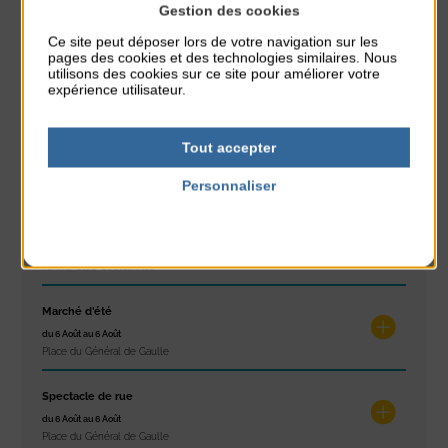
Gestion des cookies
À noter aussi
Ce site peut déposer lors de votre navigation sur les
pages des cookies et des technologies similaires. Nous
Réveil musculaire
utilisons des cookies sur ce site pour améliorer votre
du 3 Août au 7 Août
expérience utilisateur.
Plage du passous
Stretching
Tout accepter
du 3 Août au 7 Août
Plage du passous
Personnaliser
Politique de confidentialité
Les ateliers d’Isa
du 4 Août au 6 Août
Tennis Club Coutainville
Marché d’été
du 6 Août au 6 Août
Place du Général de Gaulle
Spectacle de rue
du 6 Août au 6 Août
Place du Général de Gaulle