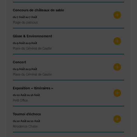
Concours de châteaux de sable
du 7 Août au 7 Août
Plage du passous
Glisse & Environnement
du 9 Août au 9 Août
Place du Général de Gaulle
Concert
du 9 Août au 9 Août
Place du Général de Gaulle
Exposition « Itinéraires »
du 10 Août au 16 Août
Petit Office
Tournoi d’échecs
du 10 Août au 10 Août
Résidence Challe