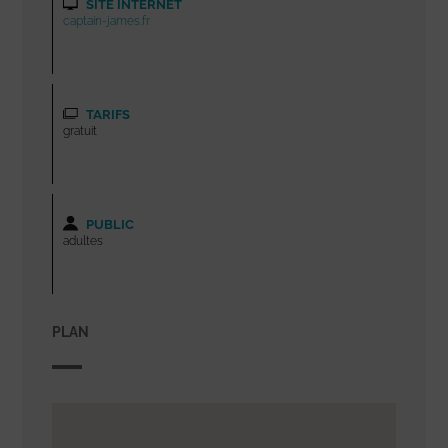
SITE INTERNET
captain-james.fr
TARIFS
gratuit
PUBLIC
adultes
PLAN