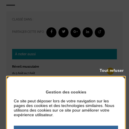
CLASSÉ DANS :
PARTAGER CETTE INFO :
À noter aussi
Réveil musculaire
Tout refuser
du 3 Août au 7 Août
Plage du passous
Stretching
Gestion des cookies
du 3 Août au 7 Août
Ce site peut déposer lors de votre navigation sur les
Plage du passous
pages des cookies et des technologies similaires. Nous
utilisons des cookies sur ce site pour améliorer votre
expérience utilisateur.
Les ateliers d’Isa
du 4 Août au 6 Août
Tennis Club Coutainville