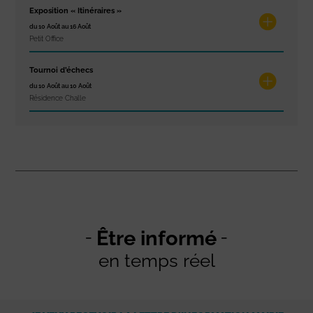
Exposition « Itinéraires »
du 10 Août au 16 Août
Petit Office
Tournoi d’échecs
du 10 Août au 10 Août
Résidence Challe
Être informé
en temps réel