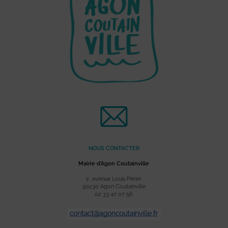
NOUS CONTACTER
Mairie d’Agon Coutainville
2, avenue Louis Périer
50230 Agon Coutainville
02 33 47 07 56