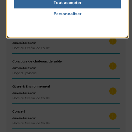
Tout accepter
Marché d’été
Personnaliser
du 6 Août au 6 Août
Politique de confidentialité
Place du Général de Gaulle
Spectacle de rue
du 6 Août au 6 Août
Place du Général de Gaulle
Concours de châteaux de sable
du 7 Août au 7 Août
Plage du passous
Glisse & Environnement
du 9 Août au 9 Août
Place du Général de Gaulle
Concert
du 9 Août au 9 Août
Place du Général de Gaulle