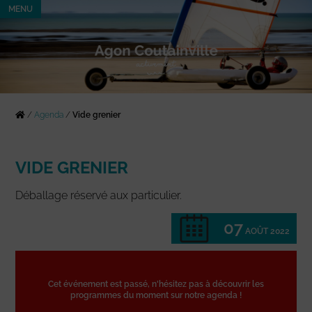
MENU
/
Agenda
/
Vide grenier
VIDE GRENIER
Déballage réservé aux particulier.
07
AOÛT 2022
Cet événement est passé, n'hésitez pas à découvrir les
programmes du moment sur notre agenda !