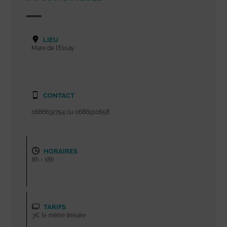
LIEU
Mare de l'Essay
CONTACT
0686632754 ou 0686910658
HORAIRES
8h - 18h
TARIFS
3€ le mètre linéaire