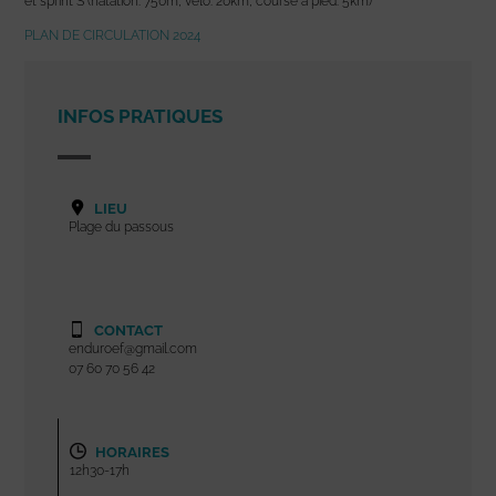
et sprint S (natation: 750m, vélo: 20km, course à pied: 5km)
PLAN DE CIRCULATION 2024
INFOS PRATIQUES
LIEU
Plage du passous
CONTACT
enduroef@gmail.com
07 60 70 56 42
HORAIRES
12h30-17h