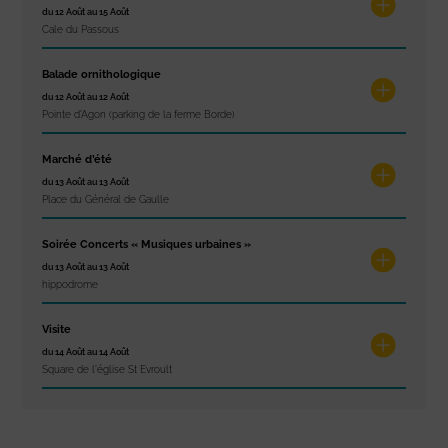
du 12 Août au 15 Août
Cale du Passous
Balade ornithologique
du 12 Août au 12 Août
Pointe d'Agon (parking de la ferme Borde)
Marché d’été
du 13 Août au 13 Août
Place du Général de Gaulle
Soirée Concerts « Musiques urbaines »
du 13 Août au 13 Août
hippodrome
Visite
du 14 Août au 14 Août
Square de l'église St Evroult