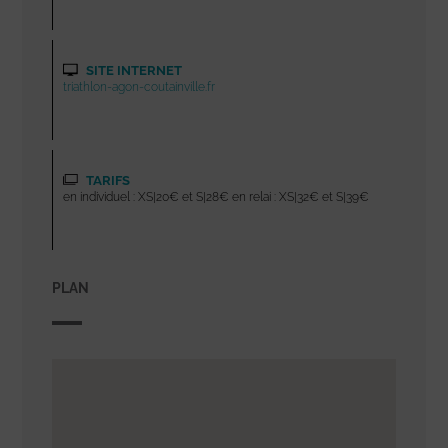
SITE INTERNET
triathlon-agon-coutainville.fr
TARIFS
en individuel : XS|20€ et S|28€ en relai : XS|32€ et S|39€
PLAN