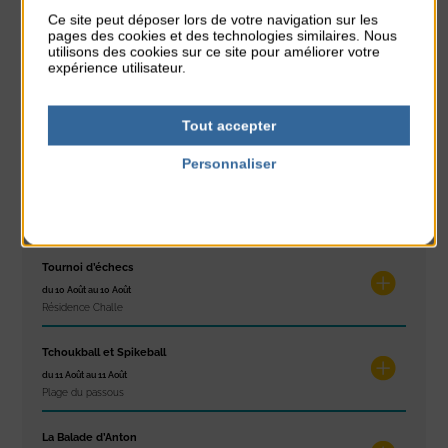
Exposition « Itinéraires »
Ce site peut déposer lors de votre navigation sur les
pages des cookies et des technologies similaires. Nous
du 10 Août au 16 Août
utilisons des cookies sur ce site pour améliorer votre
Petit Office
expérience utilisateur.
Réveil musculaire
du 10 Août au 14 Août
Tout accepter
Plage du passous
Personnaliser
Stretching
Politique de confidentialité
du 10 Août au 14 Août
Plage du passous
Tournoi d’échecs
du 10 Août au 10 Août
Résidence Challe
Tchoukball et Spikeball
du 11 Août au 11 Août
Plage du passous
La Balade d’Anton