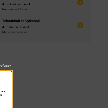
du 10 Août au 10 Août
Résidence Challe
Tchoukball et Spikeball
du 11 Août au 11 Août
Plage du passous
refuser
 des
er