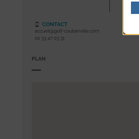
CONTACT
accueil@golf-coutainville.com
02 33 47 03 31
PLAN