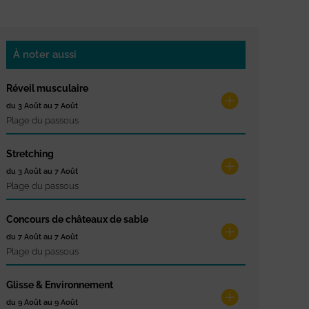
À noter aussi
Réveil musculaire
du 3 Août au 7 Août
Plage du passous
Stretching
du 3 Août au 7 Août
Plage du passous
Concours de châteaux de sable
du 7 Août au 7 Août
Plage du passous
Glisse & Environnement
du 9 Août au 9 Août