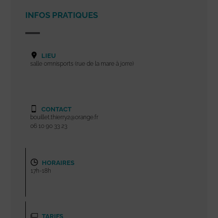
INFOS PRATIQUES
LIEU
salle omnisports (rue de la mare à jorre)
CONTACT
bouillet.thierry2@orange.fr
06 10 90 33 23
HORAIRES
17h-18h
TARIFS