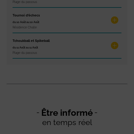
Plage du passous
Tournoi d’échecs
du 10 Août au 10 Août
Résidence Challe
Tchoukball et Spikeball
du 11 Août au 11 Août
Plage du passous
Être informé
en temps réel