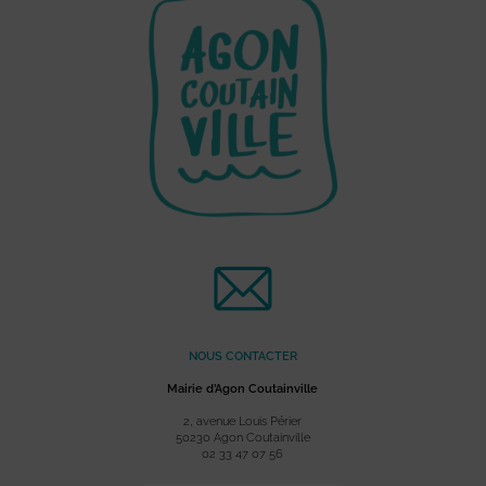
NOUS CONTACTER
Mairie d’Agon Coutainville
2, avenue Louis Périer
50230 Agon Coutainville
02 33 47 07 56