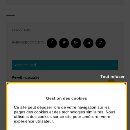
CLASSÉ DANS :
PARTAGER CETTE INFO :
À noter aussi
Tout refuser
Réveil musculaire
du 3 Août au 7 Août
Plage du passous
Gestion des cookies
Stretching
Ce site peut déposer lors de votre navigation sur les
du 3 Août au 7 Août
pages des cookies et des technologies similaires. Nous
Plage du passous
utilisons des cookies sur ce site pour améliorer votre
expérience utilisateur.
Concours de châteaux de sable