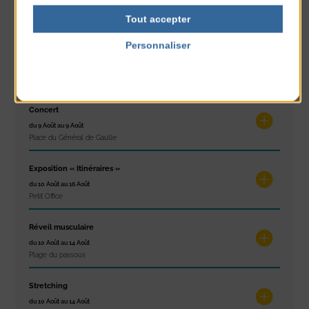
du 7 Août au 7 Août
Tout accepter
Plage du passous
Personnaliser
Glisse & Environnement
Politique de confidentialité
du 9 Août au 9 Août
Place du Général de Gaulle
Concert
du 9 Août au 9 Août
Place du Général de Gaulle
Exposition « Itinéraires »
du 10 Août au 16 Août
Petit Office
Réveil musculaire
du 10 Août au 14 Août
Plage du passous
Stretching
du 10 Août au 14 Août