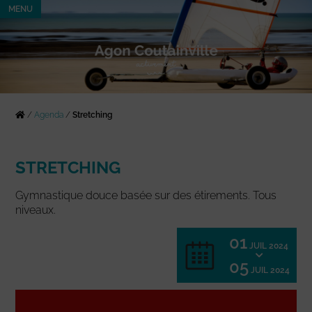
MENU
/
Agenda
/
Stretching
STRETCHING
Gymnastique douce basée sur des étirements. Tous
niveaux.
01
JUIL 2024
05
JUIL 2024