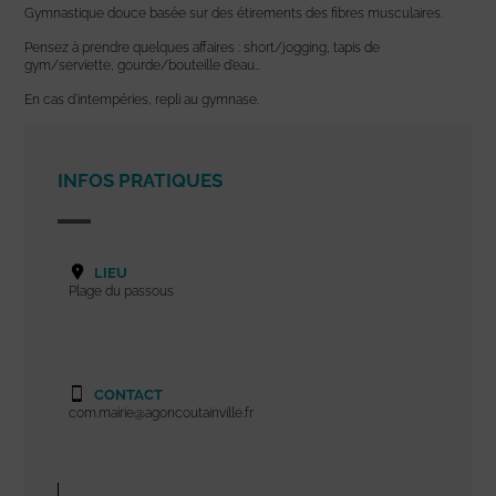
Gymnastique douce basée sur des étirements des fibres musculaires.
Pensez à prendre quelques affaires : short/jogging, tapis de
gym/serviette, gourde/bouteille d’eau…
En cas d’intempéries, repli au gymnase.
INFOS PRATIQUES
LIEU
Plage du passous
CONTACT
com.mairie@agoncoutainville.fr