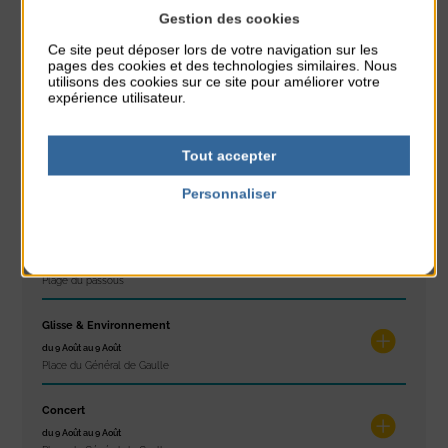
Gestion des cookies
À noter aussi
Ce site peut déposer lors de votre navigation sur les
pages des cookies et des technologies similaires. Nous
Réveil musculaire
utilisons des cookies sur ce site pour améliorer votre
du 3 Août au 7 Août
expérience utilisateur.
Plage du passous
Tout accepter
Stretching
du 3 Août au 7 Août
Personnaliser
Plage du passous
Politique de confidentialité
Concours de châteaux de sable
du 7 Août au 7 Août
Plage du passous
Glisse & Environnement
du 9 Août au 9 Août
Place du Général de Gaulle
Concert
du 9 Août au 9 Août