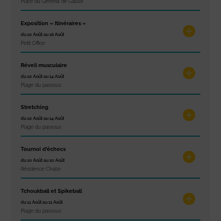
Place du Général de Gaulle
Exposition « Itinéraires »
du 10 Août au 16 Août
Petit Office
Réveil musculaire
du 10 Août au 14 Août
Plage du passous
Stretching
du 10 Août au 14 Août
Plage du passous
Tournoi d’échecs
du 10 Août au 10 Août
Résidence Challe
Tchoukball et Spikeball
du 11 Août au 11 Août
Plage du passous