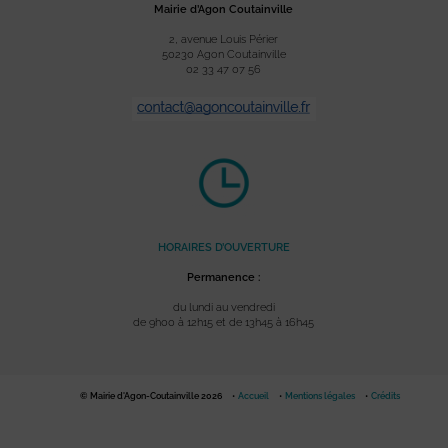
Mairie d’Agon Coutainville
2, avenue Louis Périer
50230 Agon Coutainville
02 33 47 07 56
HORAIRES D’OUVERTURE
Permanence :
du lundi au vendredi
de 9h00 à 12h15 et de 13h45 à 16h45
© Mairie d'Agon-Coutainville 2026
Accueil
Mentions légales
Crédits