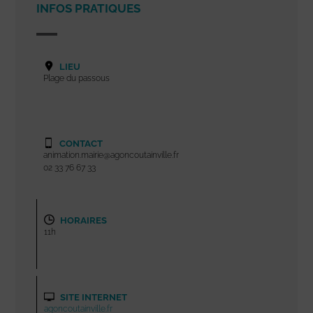
INFOS PRATIQUES
LIEU
Plage du passous
CONTACT
animation.mairie@agoncoutainville.fr
02 33 76 67 33
HORAIRES
11h
SITE INTERNET
agoncoutainville.fr