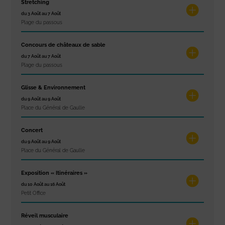
Stretching
du 3 Août au 7 Août
Plage du passous
Concours de châteaux de sable
du 7 Août au 7 Août
Plage du passous
Glisse & Environnement
du 9 Août au 9 Août
Place du Général de Gaulle
Concert
du 9 Août au 9 Août
Place du Général de Gaulle
Exposition « Itinéraires »
du 10 Août au 16 Août
Petit Office
Réveil musculaire