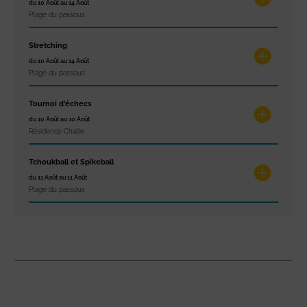
du 10 Août au 14 Août
Plage du passous
Stretching
du 10 Août au 14 Août
Plage du passous
Tournoi d’échecs
du 10 Août au 10 Août
Résidence Challe
Tchoukball et Spikeball
du 11 Août au 11 Août
Plage du passous