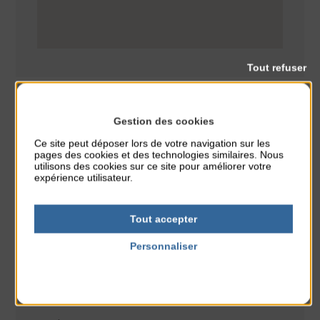
Tout refuser
Gestion des cookies
Sport
Ce site peut déposer lors de votre navigation sur les
CLASSÉ DANS :
pages des cookies et des technologies similaires. Nous
utilisons des cookies sur ce site pour améliorer votre
expérience utilisateur.
PARTAGER CETTE INFO :
Tout accepter
À noter aussi
Personnaliser
Réveil musculaire
Politique de confidentialité
du 3 Août au 7 Août
Plage du passous