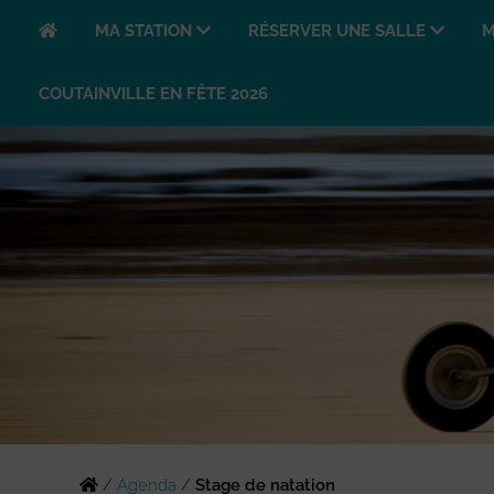
MA STATION
RÉSERVER UNE SALLE
M
COUTAINVILLE EN FÊTE 2026
/
Agenda
/
Stage de natation