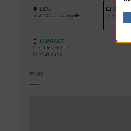
LIEU
SITE I
Tennis Club Coutainville
tenniscoutain
CONTACT
tccoutainville@fft.fr
02 33 47 08 90
PLAN