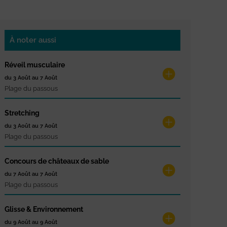
À noter aussi
Réveil musculaire
du 3 Août au 7 Août
Plage du passous
Stretching
du 3 Août au 7 Août
Plage du passous
Concours de châteaux de sable
du 7 Août au 7 Août
Plage du passous
Glisse & Environnement
du 9 Août au 9 Août