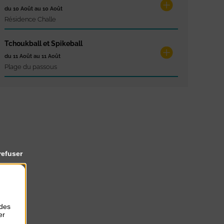
du 10 Août au 10 Août
Résidence Challe
Tchoukball et Spikeball
du 11 Août au 11 Août
Plage du passous
refuser
 des
er