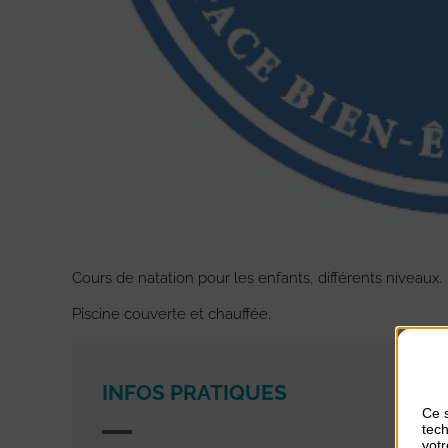
Cours de natation pour les enfants, différents niveaux.
Piscine couverte et chauffée.
INFOS PRATIQUES
Ce s
tech
votr